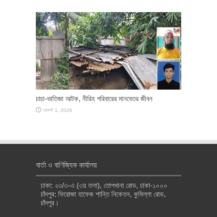
চাচা-ভাতিজা আটক, নীরিহ পরিবারের মানবেতর জীবন
আগস্ট 1, 2026
বার্তা ও বাণিজ্যিক কার্যালয়
ঢাকা: ২৩/৩-এ (৩য় তলা), তোপখানা রোড, ঢাকা-১০০০
চাঁদপুর: ফিরোজা হাফেজ শান্তি নিকেতন, কুমিল্লা রোড,
চাঁদপুর।