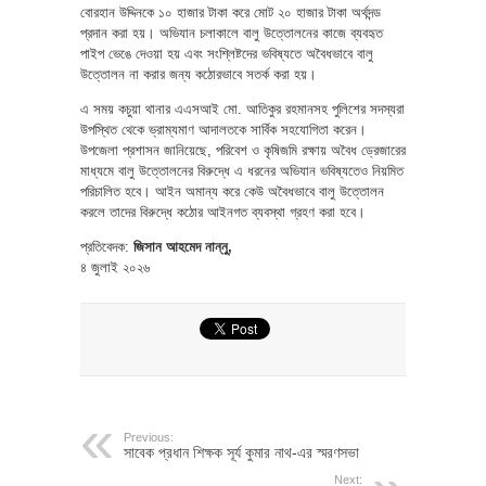
বোরহান উদ্দিনকে ১০ হাজার টাকা করে মোট ২০ হাজার টাকা অর্থদন্ড
প্রদান করা হয়। অভিযান চলাকালে বালু উত্তোলনের কাজে ব্যবহৃত
পাইপ ভেঙে দেওয়া হয় এবং সংশ্লিষ্টদের ভবিষ্যতে অবৈধভাবে বালু
উত্তোলন না করার জন্য কঠোরভাবে সতর্ক করা হয়।
এ সময় কচুয়া থানার এএসআই মো. আতিকুর রহমানসহ পুলিশের সদস্যরা
উপস্থিত থেকে ভ্রাম্যমাণ আদালতকে সার্বিক সহযোগিতা করেন।
উপজেলা প্রশাসন জানিয়েছে, পরিবেশ ও কৃষিজমি রক্ষায় অবৈধ ড্রেজারের
মাধ্যমে বালু উত্তোলনের বিরুদ্ধে এ ধরনের অভিযান ভবিষ্যতেও নিয়মিত
পরিচালিত হবে। আইন অমান্য করে কেউ অবৈধভাবে বালু উত্তোলন
করলে তাদের বিরুদ্ধে কঠোর আইনগত ব্যবস্থা গ্রহণ করা হবে।
প্রতিবেদক:
জিসান আহমেদ নান্নু,
৪ জুলাই ২০২৬
Previous:
সাবেক প্রধান শিক্ষক সূর্য কুমার নাথ-এর স্মরণসভা
Next: