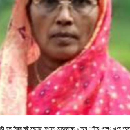
ায়ী বাচ্চু মিয়ার স্ত্রী মমতাজ বেগমের হত্যাকান্ডের ১ বছর পেরিয়ে গেলেও এখন পর্