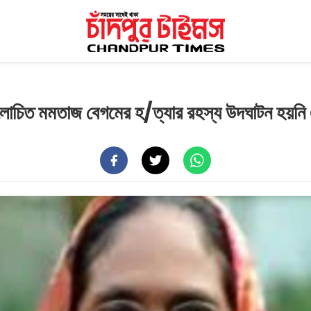
োচিত মমতাজ বেগমের হ/ত্যার রহস্য উদঘাটন হয়ন