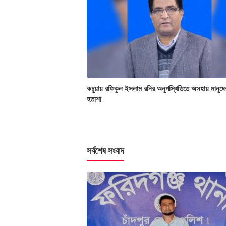
কচুয়ায় রফিকুল ইসলাম রনির অনুপস্থিতিতে অসহায় মানুষে
হতাশা
সর্বশেষ সংবাদ