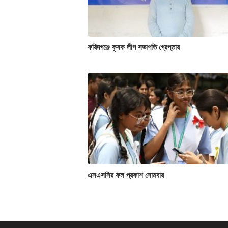
ফরিদগঞ্জে কৃষক লীগ সভাপতি গ্রেপ্তার
এসএসসির ফল প্রকাশ সোমবার