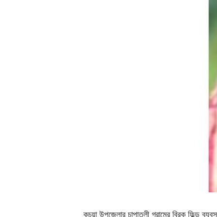
কচুয়া উপজেলার চাপাতলী গ্রামের ব্রিক ফিল্ড ব্যবস