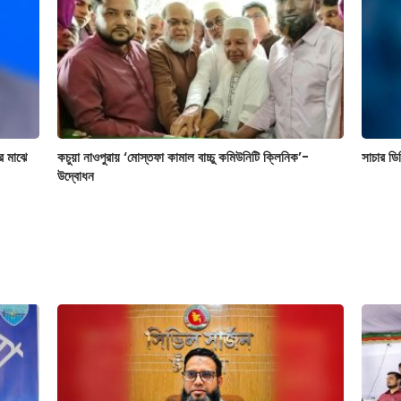
র মাঝে
কচুয়া নাওপুরায় ‘মোস্তফা কামাল বাচ্চু কমিউনিটি ক্লিনিক’-
সাচার ডি
উদ্বোধন