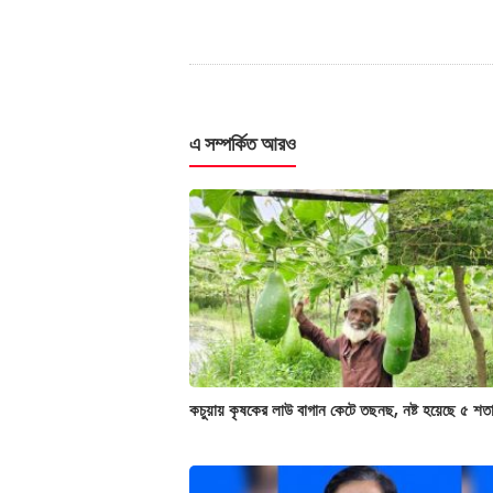
এ সম্পর্কিত আরও
কচুয়ায় কৃষকের লাউ বাগান কেটে তছনছ, নষ্ট হয়েছে ৫ শত