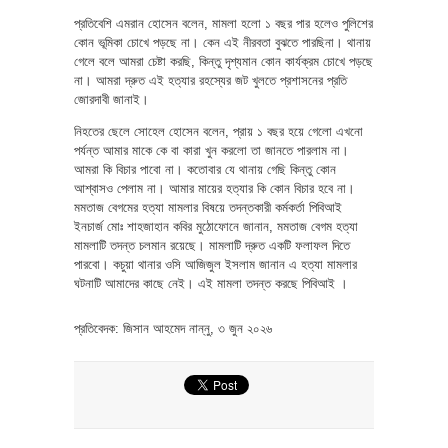
প্রতিবেশি এমরান হোসেন বলেন, মামলা হলো ১ বছর পার হলেও পুলিশের
কোন ভূমিকা চোখে পড়ছে না। কেন এই নীরবতা বুঝতে পারছিনা। থানায়
গেলে বলে আমরা চেষ্টা করছি, কিন্তু দৃশ্যমান কোন কার্যক্রম চোখে পড়ছে
না। আমরা দ্রুত এই হত্যার রহস্যের জট খুলতে প্রশাসনের প্রতি
জোরদাবী জানাই।
নিহতের ছেলে সোহেল হোসেন বলেন, প্রায় ১ বছর হয়ে গেলো এখনো
পর্যন্ত আমার মাকে কে বা কারা খুন করলো তা জানতে পারলাম না।
আমরা কি বিচার পাবো না। কতোবার যে থানায় গেছি কিন্তু কোন
আশ্বাসও পেলাম না। আমার মায়ের হত্যার কি কোন বিচার হবে না।
মমতাজ বেগমের হত্যা মামলার বিষয়ে তদন্তকারী কর্মকর্তা পিবিআই
ইনচার্জ মোঃ শাহজাহান কবির মুঠোফোনে জানান, মমতাজ বেগম হত্যা
মামলাটি তদন্ত চলমান রয়েছে। মামলাটি দ্রুত একটি ফলাফল দিতে
পারবো। কচুয়া থানার ওসি আজিজুল ইসলাম জানান এ হত্যা মামলার
ঘটনাটি আমাদের কাছে নেই। এই মামলা তদন্ত করছে পিবিআই ।
প্রতিবেদক: জিসান আহমেদ নান্নু, ৩ জুন ২০২৬