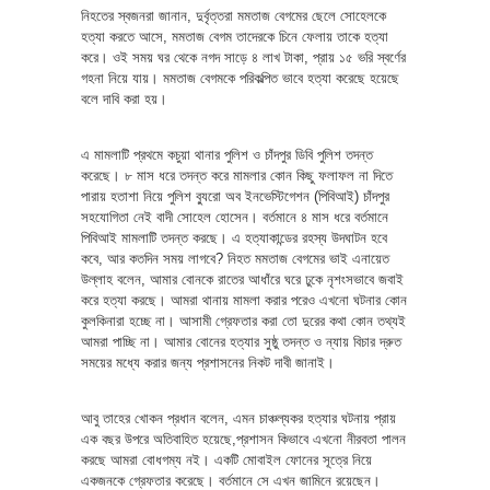
নিহতের স্বজনরা জানান, দুর্বৃত্তরা মমতাজ বেগমের ছেলে সোহেলকে
হত্যা করতে আসে, মমতাজ বেগম তাদেরকে চিনে ফেলায় তাকে হত্যা
করে। ওই সময় ঘর থেকে নগদ সাড়ে ৪ লাখ টাকা, প্রায় ১৫ ভরি স্বর্ণের
গহনা নিয়ে যায়। মমতাজ বেগমকে পরিকল্পিত ভাবে হত্যা করেছে হয়েছে
বলে দাবি করা হয়।
এ মামলাটি প্রথমে কচুয়া থানার পুলিশ ও চাঁদপুর ডিবি পুলিশ তদন্ত
করেছে। ৮ মাস ধরে তদন্ত করে মামলার কোন কিছু ফলাফল না দিতে
পারায় হতাশা নিয়ে পুলিশ ব্যুরো অব ইনভেস্টিগেশন (পিবিআই) চাঁদপুর
সহযোগিতা নেই বাদী সোহেল হোসেন। বর্তমানে ৪ মাস ধরে বর্তমানে
পিবিআই মামলাটি তদন্ত করছে। এ হত্যাকান্ডের রহস্য উদঘাটন হবে
কবে, আর কতদিন সময় লাগবে? নিহত মমতাজ বেগমের ভাই এনায়েত
উল্লাহ বলেন, আমার বোনকে রাতের আধাঁরে ঘরে ঢুকে নৃশংসভাবে জবাই
করে হত্যা করছে। আমরা থানায় মামলা করার পরেও এখনো ঘটনার কোন
কুলকিনারা হচ্ছে না। আসামী গ্রেফতার করা তো দুরের কথা কোন তথ্যই
আমরা পাচ্ছি না। আমার বোনের হত্যার সুষ্ঠু তদন্ত ও ন্যায় বিচার দ্রুত
সময়ের মধ্যে করার জন্য প্রশাসনের নিকট দাবী জানাই।
আবু তাহের খোকন প্রধান বলেন, এমন চাঞ্চল্যকর হত্যার ঘটনায় প্রায়
এক বছর উপরে অতিবাহিত হয়েছে,প্রশাসন কিভাবে এখনো নীরবতা পালন
করছে আমরা বোধগম্য নই। একটি মোবাইল ফোনের সূত্রে নিয়ে
একজনকে গ্রেফতার করেছে। বর্তমানে সে এখন জামিনে রয়েছেন।