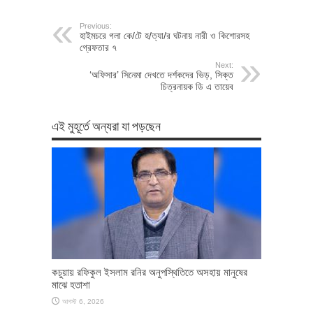
Previous:
হাইমচরে গলা কে/টে হ/ত্যা/র ঘটনায় নারী ও কিশোরসহ
গ্রেফতার ৭
Next:
‘অফিসার’ সিনেমা দেখতে দর্শকদের ভিড়, সিক্ত
চিত্রনায়ক ডি এ তায়েব
এই মুহূর্তে অন্যরা যা পড়ছেন
কচুয়ায় রফিকুল ইসলাম রনির অনুপস্থিতিতে অসহায় মানুষের
মাঝে হতাশা
আগস্ট 6, 2026