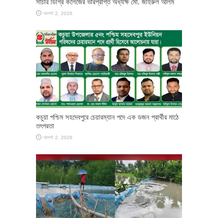
সাচার ডিগ্রি কলেজের ভারপ্রাপ্ত অধ্যক্ষ মো. জহিরুল আলম
আগস্ট 2, 2026
কচুয়া পশ্চিম সহদেবপুরে চেয়ারম্যান পদে এক ডজন প্রার্থীর মাঠে
তৎপরতা
আগস্ট 2, 2026