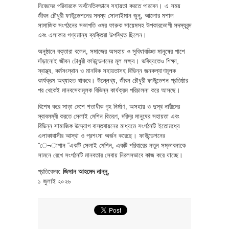
নিজেদের পরিবারকে অর্থনৈতিকভাবে সহায়তা করতে পারবেন। এ সময়
জীবন চৌধুরী ফাউন্ডেশনের সদস্য সোলাইমান জুনু, আলোর মশাল
সামাজিক সংগঠনের সভাপতি ওমর ফারুক সায়েমসহ উপকারভোগী সদস্যবৃন্দ
এবং এলাকার গণ্যমান্য ব্যক্তিরা উপস্থিত ছিলেন।
অনুষ্ঠানে বক্তারা বলেন, সমাজের অসহায় ও সুবিধাবঞ্চিত মানুষের পাশে
দাঁড়ানোই জীবন চৌধুরী ফাউন্ডেশনের মূল লক্ষ্য। ভবিষ্যতেও শিক্ষা,
স্বাস্থ্য, কর্মসংস্থান ও মানবিক সহায়তাসহ বিভিন্ন জনকল্যাণমূলক
কার্যক্রম অব্যাহত থাকবে। উল্লেখ্য, জীবন চৌধুরী ফাউন্ডেশন প্রতিষ্ঠার
পর থেকেই মানবসেবামূলক বিভিন্ন কার্যক্রম পরিচালনা করে আসছে।
বিশেষ করে সাড়া দেশে শতাধীক গৃহ নির্মাণ, অসহায় ও দুস্থ নারীদের
স্বাবলম্বী করতে সেলাই মেশিন বিতরণ, দরিদ্র মানুষের সহায়তা এবং
বিভিন্ন সামাজিক উদ্যোগ বাস্তবায়নের মাধ্যমে সংগঠনটি ইতোমধ্যে
এলাকাবাসীর আস্থা ও প্রশংসা অর্জন করেছে। ফাউন্ডেশনের
¯ে¬াগান “একটি সেলাই মেশিন, একটি পরিবারের নতুন সম্ভাবনাকে
সামনে রেখে সংগঠনটি মানবতার সেবায় নিরলসভাবে কাজ করে যাচ্ছে।
প্রতিবেদক:
জিসান আহমেদ নান্নু,
১ জুলাই ২০২৬