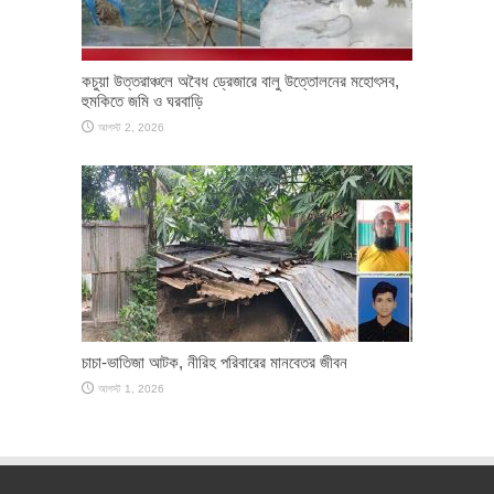
কচুয়া উত্তরাঞ্চলে অবৈধ ড্রেজারে বালু উত্তোলনের মহোৎসব,
হুমকিতে জমি ও ঘরবাড়ি
আগস্ট 2, 2026
চাচা-ভাতিজা আটক, নীরিহ পরিবারের মানবেতর জীবন
আগস্ট 1, 2026