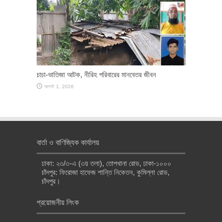
চাচা-ভাতিজা আটক, নীরিহ পরিবারের মানবেতর জীবন
আগস্ট 1, 2026
বার্তা ও বাণিজ্যিক কার্যালয়
ঢাকা: ২৩/৩-এ (৩য় তলা), তোপখানা রোড, ঢাকা-১০০০
চাঁদপুর: ফিরোজা হাফেজ শান্তি নিকেতন, কুমিল্লা রোড,
চাঁদপুর।
প্রয়োজনীয় লিংক