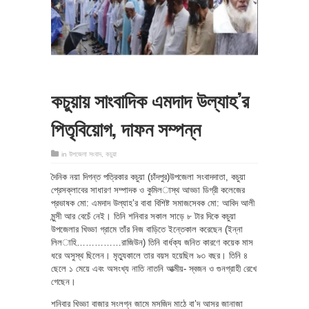
কচুয়ায় সাংবাদিক এমদাদ উল্যাহ’র
পিতৃবিয়োগ, দাফন সম্পন্ন
in
উপজেলা সংবাদ
,
কচুয়া
দৈনিক নয়া দিগন্ত পত্রিকার কচুয়া (চাঁদপুর)উপজেলা সংবাদদাতা, কচুয়া
প্রেসক্লাবের সাধারণ সম্পাদক ও কুমিল­াস্থ আড্ডা ডিগ্রী কলেজের
প্রভাষক মো: এমদাদ উল্যাহ’র বাবা বিশিষ্ট সমাজসেবক মো: আবিদ আলী
মুন্সী আর বেচেঁ নেই। তিনি শনিবার সকাল সাড়ে ৮ টার দিকে কচুয়া
উপজেলার খিড্ডা গ্রামে তাঁর নিজ বাড়িতে ইন্তেকাল করেছেন (ইন্না
লিল­াহি……………রাজিউন) তিনি বার্ধক্য জনিত কারণে কয়েক মাস
ধরে অসুস্থ ছিলেন। মৃত্যুকালে তার বয়স হয়েছিল ৯৩ বছর। তিনি ৪
ছেলে ১ মেয়ে এবং অসংখ্য নাতি নাতনি আত্মীয়- স্বজন ও গুনগ্রাহী রেখে
গেছেন।
শনিবার খিড্ডা বাজার সংলগ্ন জামে মসজিদ মাঠে বা’দ আসর জানাজা