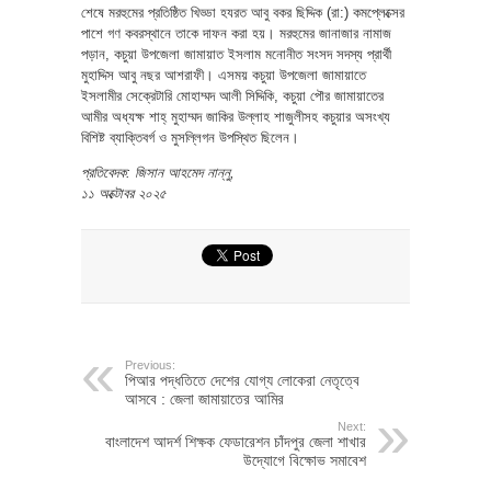
শেষে মরহুমের প্রতিষ্ঠিত খিড্ডা হযরত আবু বকর ছিদ্দিক (রা:) কমপ্লেক্সের
পাশে গণ কবরস্থানে তাকে দাফন করা হয়। মরহুমের জানাজার নামাজ
পড়ান, কচুয়া উপজেলা জামায়াত ইসলাম মনোনীত সংসদ সদস্য প্রার্থী
মুহাদ্দিস আবু নছর আশরাফী। এসময় কচুয়া উপজেলা জামায়াতে
ইসলামীর সেক্রেটারি মোহাম্মদ আলী সিদ্দিকি, কচুয়া পৌর জামায়াতের
আমীর অধ্যক্ষ শাহ্ মুহাম্মদ জাকির উল্লাহ শাজুলীসহ কচুয়ার অসংখ্য
বিশিষ্ট ব্যাক্তিবর্গ ও মুসল্লিগন উপস্থিত ছিলেন।
প্রতিবেদক: জিসান আহমেদ নান্নু,
১১ অক্টোবর ২০২৫
Previous:
পিআর পদ্ধতিতে দেশের যোগ্য লোকেরা নেতৃত্বে
আসবে : জেলা জামায়াতের আমির
Next:
বাংলাদেশ আদর্শ শিক্ষক ফেডারেশন চাঁদপুর জেলা শাখার
উদ্যোগে বিক্ষোভ সমাবেশ