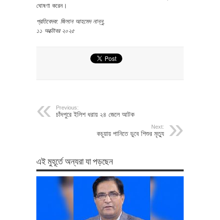
ঘোষণা করেন।
প্রতিবেদক: জিসান আহমেদ নান্নু,
১১ অক্টোবর ২০২৫
Previous:
চাঁদপুরে ইলিশ ধরায় ২৪ জেলে আটক
Next:
কচুয়ায় পানিতে ডুবে শিশুর মৃত্যু
এই মুহূর্তে অন্যরা যা পড়ছেন