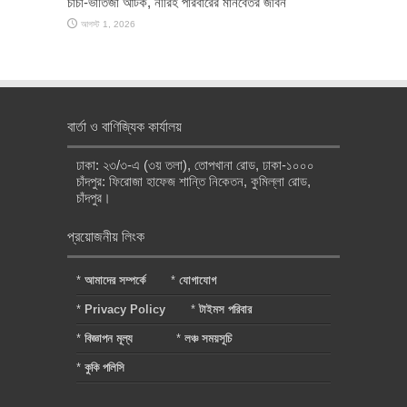
চাচা-ভাতিজা আটক, নীরিহ পরিবারের মানবেতর জীবন
আগস্ট 1, 2026
বার্তা ও বাণিজ্যিক কার্যালয়
ঢাকা: ২৩/৩-এ (৩য় তলা), তোপখানা রোড, ঢাকা-১০০০
চাঁদপুর: ফিরোজা হাফেজ শান্তি নিকেতন, কুমিল্লা রোড,
চাঁদপুর।
প্রয়োজনীয় লিংক
*
আমাদের সম্পর্কে
*
যোগাযোগ
*
Privacy Policy
*
টাইমস পরিবার
*
বিজ্ঞাপন মূল্য
*
লঞ্চ সময়সূচি
*
কুকি পলিসি