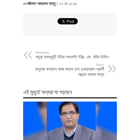
=>জিসান আহমেদ নান্নু
/ ১৩ মে ২০২৬
Previous:
কচুয়া কহলথুড়ী উবির সভাপতি ইঞ্জি. মো. মহিন উদ্দিন
Next:
মানুষের কল্যানে কাজ করতে চান চেয়ারম্যান প্রার্থী
আব্দুস সালাম শান্ত
এই মুহূর্তে অন্যরা যা পড়ছেন