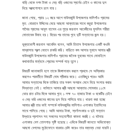
বাড়ি থেকে নগদ টাকা ও দেড় বড়ি ওজনের স্বর্নের চেইন ও কানের দুল
নিয়ে আত্মগোপনে চলে যায়।
জানা গেছে, প্রায় ১২ বছর আগে দাউদকান্দি উপজেলার মালিগাঁও গ্রামের
মৃত. বোরহান উদ্দিনের মেয়ে আছমা আক্তারের সাথে কচুয়া উপজেলার
পাথৈর গ্রামের আবুল হাসেম এর পুত্র জয়নাল আবেদীনের মুসলিম শরীয়া
মোতাবেক বিবাহ হয়। বিয়ের পর তাদের গৃহে দুটি সন্তানের জন্ম হয়।
ভুক্তভোগী জয়নাল আবেদিন বলেন, আমি তিতাস উপজেলার একটি কওমি
মাদ্রাসায় স্বল্প বেতনে চাকরি করি। বাড়িতে কম আসার সুবাদে আমার স্ত্রী
দাউদকান্দি উপজেলার মালিগাঁও গ্রামের জনৈক যুবকের সাথে মোবাইলে
কথাবার্তার মার্ধ্যমে প্রেমের সম্পর্ক গড়ে তুলে।
বিষয়টি জানাজানি হলে তাকে জিঙ্গাসাবাদ করলে প্রথমে সে অস্বিকার
করলেও পরবর্তীতে বিষয়টি দোষ স্বীকার করে। এতকিছুর পরেও আমি
আমার সন্তাদের দিকে তাকিয়ে তার সকল অপরাধ মেনে নিয়ে সংসার করার
সিদ্ধান্ত নেই। বর্তমানে আমার স্ত্রী আছমা আক্তার সোমবার ১১মে
ভোর রাত ৪টার দিকে আমার গৃহে ১ লক্ষ ৭০ হাজার টাকা ও বকেটির চেইন
ও দেড় ভরি ওজনের কানের দুল নিয়ে পালিয়ে যায়। ধারনা করা হচ্ছে
আমার স্ত্রী তার ভাই সম্পর্কে দাউদকান্দির মালিগাও এলাকার ইয়াসিনের
সাথে পালিয়ে গেছে। আমি আমার টাকা, স্বর্ণালংকার ও দুই সন্তান
উদ্ধারে প্রশাসন সহ সকলের সহযোগীতা কামনা করছি। এ ঘটনায়
এলাকায় বেশ তোলপাড় সৃষ্টি হয়েছে। এদিকে বিষয়টি জানতে অভিযোক্ত
আছমা বেগমের মুঠোফোনে বারবার চেষ্টা করেও তার বক্তব্য নেয়া যায়নি।