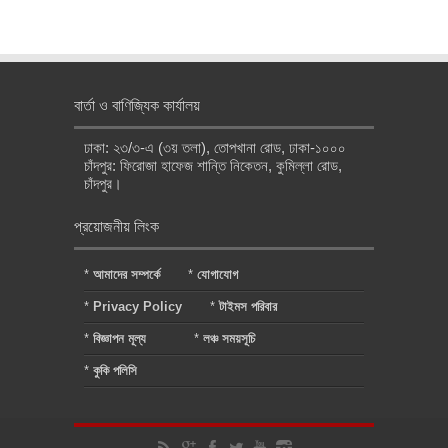
বার্তা ও বাণিজ্যিক কার্যালয়
ঢাকা: ২৩/৩-এ (৩য় তলা), তোপখানা রোড, ঢাকা-১০০০
চাঁদপুর: ফিরোজা হাফেজ শান্তি নিকেতন, কুমিল্লা রোড,
চাঁদপুর।
প্রয়োজনীয় লিংক
*
আমাদের সম্পর্কে
*
যোগাযোগ
*
Privacy Policy
*
টাইমস পরিবার
*
বিজ্ঞাপন মূল্য
*
লঞ্চ সময়সূচি
*
কুকি পলিসি