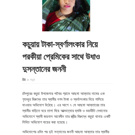
কচুয়ায় টাকা-স্বর্ণালংকার নিয়ে
পরকীয়া প্রেমিকের সাথে উধাও
দুসন্তানের জননী
in
কচুয়া
চাঁদপুরের কচুয়া উপজেলার পাথৈর গ্রামে আছমা আক্তার নামের এক
গৃহবধুর বিরুদ্ধে তার স্বামীর নগদ টাকা ও স্বর্নালংকার নিয়ে পালিয়ে
যাওয়ার অভিযোগ উঠেছে। এর আগে ৭ মে আছমা আক্তারের তার
স্বামীর বাড়িতে ঘরে তালা দিয়ে আত্মহত্যার হুমকি ও ভয়ভীতি দেখানোর
অভিযোগে স্বামী জয়নাল আবেদীন তার স্ত্রীর বিরুদ্ধে কচুয়া থানায় একটি
লিখিত অভিযোগ দায়ের করা হয়েছে।
অভিযোগের ৪দিন পর দুই সন্তানের জননী আছমা আক্তার তার স্বামীর