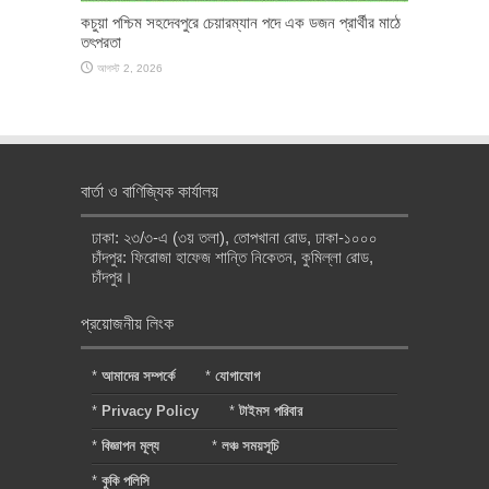
কচুয়া পশ্চিম সহদেবপুরে চেয়ারম্যান পদে এক ডজন প্রার্থীর মাঠে
তৎপরতা
আগস্ট 2, 2026
বার্তা ও বাণিজ্যিক কার্যালয়
ঢাকা: ২৩/৩-এ (৩য় তলা), তোপখানা রোড, ঢাকা-১০০০
চাঁদপুর: ফিরোজা হাফেজ শান্তি নিকেতন, কুমিল্লা রোড,
চাঁদপুর।
প্রয়োজনীয় লিংক
*
আমাদের সম্পর্কে
*
যোগাযোগ
*
Privacy Policy
*
টাইমস পরিবার
*
বিজ্ঞাপন মূল্য
*
লঞ্চ সময়সূচি
*
কুকি পলিসি