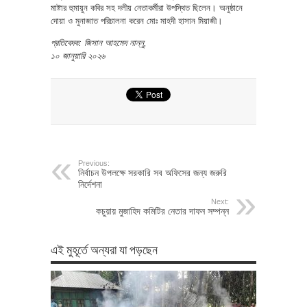
মাষ্টার হুমায়ুন কবির সহ দলীয় নেতাকর্মীরা উপস্থিত ছিলেন। অনুষ্ঠানে
দোয়া ও মুনাজাত পরিচালনা করেন মোঃ মাহদী হাসান মিয়াজী।
প্রতিবেদক: জিসান আহমেদ নান্নু,
১০ জানুয়ারি ২০২৬
Previous:
নির্বাচন উপলক্ষে সরকারি সব অফিসের জন্য জরুরি
নির্দেশনা
Next:
কচুয়ায় মুজাহিদ কমিটির নেতার দাফন সম্পন্ন
এই মুহূর্তে অন্যরা যা পড়ছেন