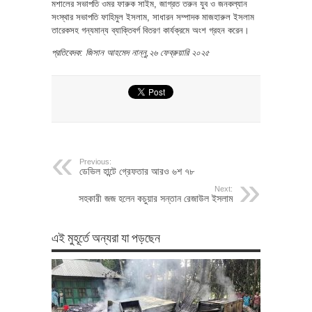
মশালের সভাপতি ওমর ফারুক সাইম, জাগ্রত তরুন যুব ও জনকল্যান
সংস্থার সভাপতি ফাহিমুল ইসলাম, সাধারন সম্পাদক মাজহারুল ইসলাম
তারেকসহ গন্যমান্য ব্যাক্তিবর্গ বিতরণ কার্যক্রমে অংশ গ্রহন করেন।
প্রতিবেদক: জিসান আহমেদ নান্নু,২৬ ফেব্রুয়ারি ২০২৫
Previous:
ডেভিল হান্টে গ্রেফতার আরও ৬শ ৭৮
Next:
সহকারী জজ হলেন কচুয়ার সন্তান রেজাউল ইসলাম
এই মুহূর্তে অন্যরা যা পড়ছেন