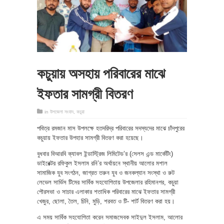
কচুয়ায় অসহায় পরিবারের মাঝে
ইফতার সামগ্রী বিতরণ
in
উপজেলা সংবাদ
,
কচুয়া
পবিত্র রমজান মাস উপলক্ষে হতদরিদ্র পরিবারের সদস্যদের মাঝে চাঁদপুরের
কচুয়ায় ইফতার উপহার সামগ্রী বিতরণ করা হয়েছে।
বুধবার বিআরবি ক্যাবল ইন্ডাস্ট্রিজ লিমিটেড’র (সেলস এন্ড মার্কেটিং)
ডাইরেক্টর রফিকুল ইসলাম রনি’র অর্থায়নে স্থানীয় আলোর মশাল
সামাজিক যুব সংগঠন, জাগ্রত তরুন যুব ও জনকল্যান সংস্থা ও রুট
লেভেল সার্ভিস টিমের সার্বিক সহযোগিতায় উপজেলার রহিমানগর, কচুয়া
পৌরসভা ও সাচার এলাকার শতাধিক পরিবারের মাঝে ইফতার সামগ্রী
খেজুর, ছোলা, তৈল, চিনি, মুড়ি, শরবত ও টি- শার্ট বিতরণ করা হয়।
এ সময় সার্বিক সহযোগিতা করেন সমাজসেবক সাইদুল ইসলাম, আলোর