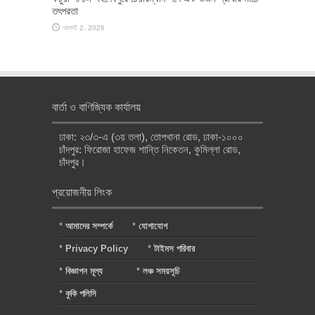
তৎপরতা
আগস্ট 2, 2026
বার্তা ও বাণিজ্যিক কার্যালয়
ঢাকা: ২৩/৩-এ (৩য় তলা), তোপখানা রোড, ঢাকা-১০০০
চাঁদপুর: ফিরোজা হাফেজ শান্তি নিকেতন, কুমিল্লা রোড,
চাঁদপুর।
প্রয়োজনীয় লিংক
*
আমাদের সম্পর্কে
*
যোগাযোগ
*
Privacy Policy
*
টাইমস পরিবার
*
বিজ্ঞাপন মূল্য
*
লঞ্চ সময়সূচি
*
কুকি পলিসি