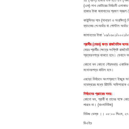
২৫ (পঁচিশ) হাজার এক হতে ৫০ (পঞ্চ
(এক) লাখ ভোটারের নির্বাচনী এলাকার 
হাজার টাকা জমাদানের প্রমাণ স্বরূপ 
কাউন্সিলর পদে (সাধারণ ও সংরক্ষিত) ন
ব্যাংকের পে-অর্ডার বা পোস্টাল অর্ডা
জামানতের টাকা ‘০৬/০৬০১/০০০১/৮
প্রার্থীর (মেয়র) জন্য রাজনৈতিক দলের
মেয়র প্রার্থীর ক্ষেত্রে সংশ্লিষ্ট রাজ
প্রত্যয়নপত্র থাকতে হবে। যেখানে দ
কোনো দল কোনো পৌরসভায় একাধিক ব্যক
মনোনয়পত্র বাতিল হবে।
এছাড়া নির্বাচনে অংশগ্রহণে ইচ্ছুক সং
নভেম্বরের মধ্যে রিটার্নিং অফিসারকে
নির্বাচনের প্রচারের সময়:
কোনো দল, প্রার্থী বা তাদের পক্ষে ক
পারবে না। (বাংলানিউজ)
নিউজ ডেস্ক ।। ০৮:০০ পিএম, ২৭ ন
ডিএইচ