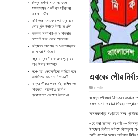
চাঁদপুর মহিলা সাংসদের ভবন
সংস্কারসহ একটি বড় পরিকল্পনা
রয়েছে: ডিসি
ফরিদগঞ্জে চলাচলের পথ বন্ধ করে
জোরপূর্বক ইমারত নির্মাণের চেষ্টা
মতলবে সাজাপ্রাপ্ত ৯ মামলার
আসামী ঢাকা থেকে গ্রেফতার
হাইমচরে চারাগাছ ও খেলোয়াড়দের
মাঝে জার্সি বিতরণ
কচুয়ায় প্রবাসীর বসতঘর পুড়ে ১০
লাখ টাকার ক্ষয়ক্ষতি
মঞ্চে নয়, নেতাকর্মীদের সারিতে বসে
এবারের পৌর নির্বাচ
মতবিনিময় করলেন শিক্ষামন্ত্রী
​বাস্তব জীবনে প্রয়োগই প্রশিক্ষণের
in
জাতীয়
সার্থকতা, ফরিদগঞ্জে দুর্যোগ
ব্যবস্থাপনা কোর্সের উদ্বোধন
আসন্ন পৌরসভা নির্বাচনের মনোনয়পত্
করতে হবে। এছাড়া বিভিন্ন সংখ্যার ভো
মনোনয়নপত্র সংগ্রহের সময় প্রার্থীদে
এতে বলা হয়েছে- আগামী ৩০ ডিসেম্বর 
উপজেলা নির্বাচন অফিসে বিনামূল্যে প
প্রতি ওয়ার্ডের ভোটার তালিকার সিডির