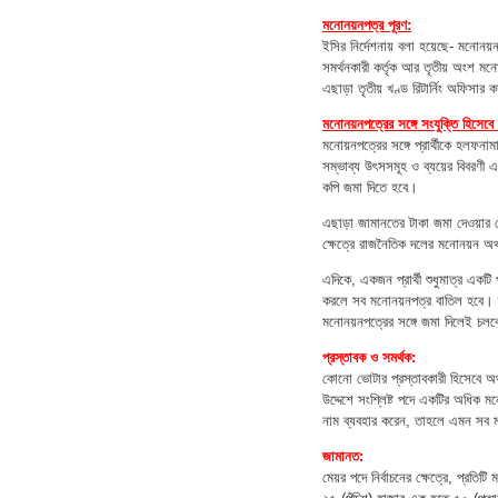
মনোনয়নপত্র পূরণ:
ইসির নির্দেশনায় বলা হয়েছে- মনোনয়নপ
সমর্থনকারী কর্তৃক আর তৃতীয় অংশ মনোনী
এছাড়া তৃতীয় খণ্ড রিটার্নিং অফিসার ক
মনোনয়নপত্রের সঙ্গে সংযুক্তি হিসেবে
মনোয়নপত্রের সঙ্গে প্রার্থীকে হলফনামা 
সম্ভাব্য উৎসসমূহ ও ব্যয়ের বিবরণী 
কপি জমা দিতে হবে।
এছাড়া জামানতের টাকা জমা দেওয়ার ট্র
ক্ষেত্রে রাজনৈতিক দলের মনোনয়ন অথবা স
এদিকে, একজন প্রার্থী শুধুমাত্র একট
করলে সব মনোনয়নপত্র বাতিল হবে। ত
মনোনয়নপত্রের সঙ্গে জমা দিলেই চল
প্রস্তাবক ও সমর্থক:
কোনো ভোটার প্রস্তাবকারী হিসেবে অথ
উদ্দেশে সংশ্লিষ্ট পদে একটির অধিক
নাম ব্যবহার করেন, তাহলে এমন সব 
জামানত:
মেয়র পদে নির্বাচনের ক্ষেত্রে, প্রতি