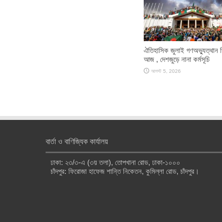
ঐতিহাসিক জুলাই গণঅভ্যুত্থান 
আজ , দেশজুড়ে নানা কর্মসূচি
আগস্ট 5, 2026
বার্তা ও বাণিজ্যিক কার্যালয়
ঢাকা: ২৩/৩-এ (৩য় তলা), তোপখানা রোড, ঢাকা-১০০০
চাঁদপুর: ফিরোজা হাফেজ শান্তি নিকেতন, কুমিল্লা রোড, চাঁদপুর।