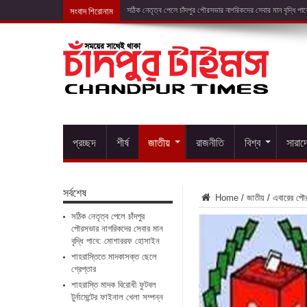
সংবাদ শিরোনাম
শাহরাস্তিতে মাদক
প্রচ্ছদ
শীর্ষ
জাতীয়
রাজনীতি
বিশ্ব
সারাদ
সর্বশেষ
Home
/
জাতীয়
/
এবারের পৌর 
সঠিক নেতৃত্ব পেলে চাঁদপুর
পৌরসভার নাগরিকদের সেবার মান
বৃদ্ধি পাবে: মোশাররফ হোসাইন
শাহরাস্তিতে মাদকাসক্ত ছেলে
গ্রেপ্তার
শাহরাস্তি মাদক বিরোধী ফুটবল
টুর্নামেন্টের ফাইনাল খেলা সম্পন্ন