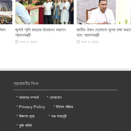
দিবস
জুলাই স্মৃতি জাদুঘর উদ্বোধন করলেন
জাতীয় ঐক্য যেকোনো মূল্যে রক্ষা করত
প্রধানমন্ত্রী
হবে: প্রধানমন্ত্রী
আগস্ট 5, 2026
আগস্ট 4, 2026
প্রয়োজনীয় লিংক
*
আমাদের সম্পর্কে
*
যোগাযোগ
*
Privacy Policy
*
টাইমস পরিবার
*
বিজ্ঞাপন মূল্য
*
লঞ্চ সময়সূচি
*
কুকি পলিসি