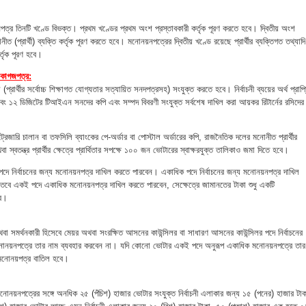
ত্র তিনটি খণ্ডে বিভক্ত। প্রথম খণ্ডের প্রথম অংশ প্রস্তাবকারী কর্তৃক পূরণ করতে হবে। দ্বিতীয় অংশ
ত (প্রার্থী) ব্যক্তি কর্তৃক পূরণ করতে হবে। মনোনয়নপত্রের দ্বিতীয় খণ্ডে রয়েছে প্রার্থীর ব্যক্তিগত তথ্যাদ
র্তৃক পূরণ হবে।
 কাগজপত্র:
(প্রার্থীর সর্বোচ্চ শিক্ষাগত যোগ্যতার সত্যায়িত সনদপত্রসহ) সংযুক্ত করতে হবে। নির্বাচনী ব্যয়ের অর্থ প্রাপ্
এবং ১২ ডিজিটের টিআইএন সনদের কপি এবং সম্পদ বিবরণী সংযুক্ত সর্বশেষ দাখিল করা আয়কর রিটার্নের রসিদের
েজারি চালান বা তফসিলি ব্যাংকের পে-অর্ডার বা পোস্টাল অর্ডারের কপি, রাজনৈতিক দলের মনোনীত প্রার্থীর
্বতন্ত্র প্রার্থীর ক্ষেত্রে প্রার্থিতার সপক্ষে ১০০ জন ভোটারের স্বাক্ষরযুক্ত তালিকাও জমা দিতে হবে।
ি পদে নির্বাচনের জন্য মনোনয়নপত্র দাখিল করতে পারবেন। একাধিক পদে নির্বাচনের জন্য মনোনয়নপত্র দাখিল
বে একই পদে একাধিক মনোনয়নপত্র দাখিল করতে পারবেন, সেক্ষেত্রে জামানতের টাকা শুধু একটি
বে।
বা সমর্থনকারী হিসেবে মেয়র অথবা সংরক্ষিত আসনের কাউন্সিলর বা সাধারণ আসনের কাউন্সিলর পদে নির্বাচনের
 মনোনয়নপত্রে তার নাম ব্যবহার করবেন না। যদি কোনো ভোটার একই পদে অনুরূপ একাধিক মনোনয়নপত্রে তার
মনোনয়পত্র বাতিল হবে।
টি মনোনয়নপত্রের সঙ্গে অনধিক ২৫ (পঁচিশ) হাজার ভোটার সংযুক্ত নির্বাচনী এলাকার জন্য ১৫ (পনের) হাজার টাক