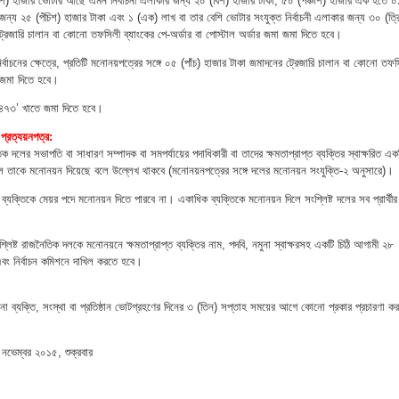
াশ) হাজার ভোটার আছে এমন নির্বাচনী এলাকার জন্য ২০ (বিশ) হাজার টাকা, ৫০ (পঞ্চাশ) হাজার এক হতে ০
জন্য ২৫ (পঁচিশ) হাজার টাকা এবং ১ (এক) লাখ বা তার বেশি ভোটার সংযুক্ত নির্বাচনী এলাকার জন্য ৩০ (ত্র
ট্রেজারি চালান বা কোনো তফসিলী ব্যাংকের পে-অর্ডার বা পোস্টাল অর্ডার জমা জমা দিতে হবে।
ির্বাচনের ক্ষেত্রে, প্রতিটি মনোনয়পত্রের সঙ্গে ০৫ (পাঁচ) হাজার টাকা জমাদনের ট্রেজারি চালান বা কোনো তফস
র জমা দিতে হবে।
৪৭৩’ খাতে জমা দিতে হবে।
 প্রত্যয়নপত্র:
নৈতিক দলের সভাপতি বা সাধারণ সম্পাদক বা সমপর্যায়ের পদাধিকারী বা তাদের ক্ষমতাপ্রাপ্ত ব্যক্তির স্বাক্ষরিত এক
ল তাকে মনোনয়ন দিয়েছে বলে উল্লেখ থাকবে (মনোনয়নপত্রের সঙ্গে দলের মনোনয়ন সংযুক্তি-২ অনুসারে)।
্তিকে মেয়র পদে মনোনয়ন দিতে পারবে না। একাধিক ব্যক্তিকে মনোনয়ন দিলে সংশ্লিষ্ট দলের সব প্রার্থীর
শ্লিষ্ট রাজনৈতিক দলকে মনোনয়নে ক্ষমতাপ্রাপ্ত ব্যক্তির নাম, পদবি, নমুনা স্বাক্ষরসহ একটি চিঠি আগামী ২৮
 এবং নির্বাচন কমিশনে দাখিল করতে হবে।
োনো ব্যক্তি, সংস্থা বা প্রতিষ্ঠান ভোটগ্রহণের দিনের ৩ (তিন) সপ্তাহ সময়ের আগে কোনো প্রকার প্রচারণা ক
ভেম্বর ২০১৫, শুক্রবার