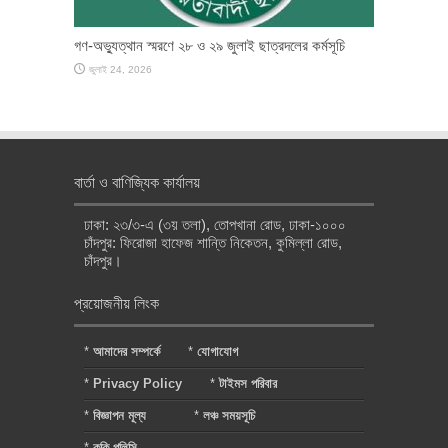
গণ-অভ্যুত্থান স্মরণে ২৮ ও ২৯ জুলাই ছাত্রদলের কর্মসূচি
জুলাই 24, 2026
বার্তা ও বাণিজ্যিক কার্যালয়
ঢাকা: ২৩/৩-এ (৩য় তলা), তোপখানা রোড, ঢাকা-১০০০
চাঁদপুর: ফিরোজা হাফেজ শান্তি নিকেতন, কুমিল্লা রোড,
চাঁদপুর।
প্রয়োজনীয় লিংক
*
আমাদের সম্পর্কে
*
যোগাযোগ
*
Privacy Policy
*
টাইমস পরিবার
*
বিজ্ঞাপন মূল্য
*
লঞ্চ সময়সূচি
*
কুকি পলিসি