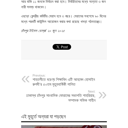
আর বাকি ১১ জনকে নির্বাচন করা হবে। নির্বাচিতদের মধ্যে অন্তত ৩ জন
নারী সদস্য থাকবেন।
এছাড়া কেন্দ্রীয় কমিটির মেয়াদ হবে ৩ বছর। মেয়াদের সবশেষে ৯০ দিনের
মধ্যে পরবর্তী কাউন্সিল আয়োজন করার কথা রয়েছে খসড়া গঠনতন্ত্রে।
চাঁদপুর টাইমস ডেস্ক/ ২০ জুন ২০২৫
Previous:
শাহতলীতে বরেণ্য শিক্ষাবিদ এটি আহমেদ হোসাইন
রুশদী’র ৫০তম মৃত্যুবার্ষিকী পালিত
Next:
ঢাকাস্থ চাঁদপুর সাংবাদিক ফোরামের সভাপতি শাহরিয়ার,
সম্পাদক সফিক শাহীন
এই মুহূর্তে অন্যরা যা পড়ছেন