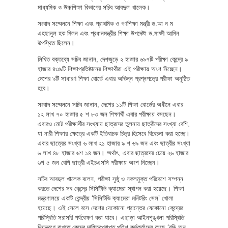
মাধ্যমিক ও উচ্চশিক্ষা বিভাগের সচিব আবদুল খালেক।
সংবাদ সম্মেলনে শিক্ষা এবং প্রাথমিক ও গণশিক্ষা মন্ত্রী ড.আ ন ম
এহছানুল হক মিলন এবং প্রধানমন্ত্রীর শিক্ষা উপদেষ্টা ড.মাহ্দী আমিন
উপস্থিত ছিলেন।
লিখিত বক্তব্যে সচিব জানান, দেশজুড়ে ২ হাজার ৬৯৭টি পরীক্ষা কেন্দ্রে ৯
হাজার ৪৩৯টি শিক্ষাপ্রতিষ্ঠানের শিক্ষার্থীরা এই পরীক্ষায় অংশ নিচ্ছেন।
দেশের ৯টি সাধারণ শিক্ষা বোর্ডে এবার অভিন্ন প্রশ্নপত্রে পরীক্ষা অনুষ্ঠিত
হবে।
সংবাদ সম্মেলনে সচিব জানান, দেশের ১১টি শিক্ষা বোর্ডের অধীনে এবার
১২ লাখ ৭০ হাজার ৫ শ ৮৩ জন শিক্ষার্থী এবার পরীক্ষায় বসছেন।
এবারও মোট পরীক্ষার্থীর সংখ্যায় ছাত্রদের তুলনায় ছাত্রীদের সংখ্যা বেশি,
যা নারী শিক্ষার ক্ষেত্রে একটি ইতিবাচক চিত্র হিসেবে বিবেচনা করা হচ্ছে।
এবার ছাত্রের সংখ্যা ৬ লাখ ২১ হাজার ৯ শ ৬৯ জন এবং ছাত্রীর সংখ্যা
৬ লাখ ৪৮ হাজার ৬শ ১৪ জন। অর্থাৎ, এবার ছাত্রদের চেয়ে ২৬ হাজার
৬শ ৫ জন বেশি ছাত্রী এইচএসসি পরীক্ষায় অংশ নিচ্ছেন।
সচিব আবদুল খালেক বলেন, পরীক্ষা সুষ্ঠু ও নকলমুক্ত পরিবেশে সম্পন্ন
করতে দেশের সব কেন্দ্রে সিসিটিভি ক্যামেরা স্থাপন করা হয়েছে। শিক্ষা
মন্ত্রণালয়ে একটি কেন্দ্রীয় ‘সিসিটিভি ক্যামেরা মনিটরিং সেল’ খোলা
হয়েছে। এই সেলে বসে দেশের যেকোনো প্রান্তের যেকোনো কেন্দ্রের
পরিস্থিতি সরাসরি পর্যবেক্ষণ করা যাবে। এছাড়া আইনশৃঙ্খলা পরিস্থিতি
নিয়ন্ত্রণে রাখতে কেন্দ্রে দায়িত্বপ্রাপ্ত পুলিশ কর্মকর্তাদের কাছে ‘বডি অন