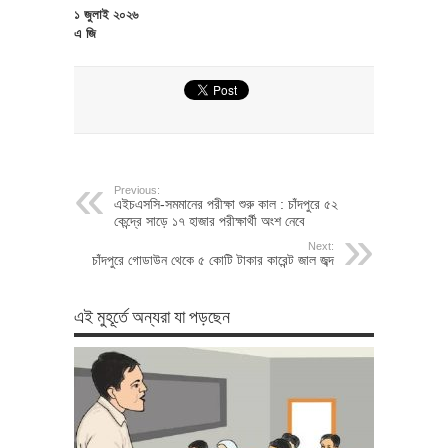
১ জুলাই ২০২৬
এ জি
Previous:
এইচএসসি-সমমানের পরীক্ষা শুরু কাল : চাঁদপুরে ৫২
কেন্দ্রে সাড়ে ১৭ হাজার পরীক্ষার্থী অংশ নেবে
Next:
চাঁদপুরে গোডাউন থেকে ৫ কোটি টাকার কারেন্ট জাল জব্দ
এই মুহূর্তে অন্যরা যা পড়ছেন