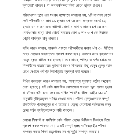
ক্যামেরা’ থাকবে। যা অনাকাক্সিক্ষত ঘটনা রোধে ভূমিকা রাখবে।
পরিসংখ্যান তুলে ধরে সংবাদ সম্মেলনে জানানো হয়, ৯টি সাধারণ বোর্ডে
মোট পরীক্ষার্থী ১০ লাখ ৬৯ হাজার ৭শ ১৪ জন, মাদ্রাসা বোর্ডে ৯২
হাজার ৯শ ৫ জন এবং কারিগরি বোর্ডে ১ লাখ ৭ হাজার ৯শ ৬৪ জন।
বোর্ডগুলোর মধ্যে ঢাকা বোর্ডে সবচেয়ে বেশি ৩ লাখ ৩ শ তে নিয়মিত
শ্রেণি কার্যক্রম চালু থাকবে।
সচিব আরও জানান, যানজট এড়াতে পরীক্ষার্থীদের সকাল ৮টা ৩০ মিনিটের
মধ্যে কেন্দ্রের অভ্যন্তরে প্রবেশ করতে হবে। নকলের জন্য কুখ্যাত সব
ভেন্যু কেন্দ্র বাতিল করা হয়েছে। তবে হাওর, পার্বত্য ও দুর্গম চরাঞ্চলের
শিক্ষার্থীদের যাতায়াতের সুবিধার্থে বিশেষ বিবেচনায় কিছু ভেন্যু কেন্দ্র বহাল
রেখে সেখানে পর্যাপ্ত নিরাপত্তার ব্যবস্থা করা হয়েছে।
লিখিত বক্তব্যে আরও জানানো হয়, প্রশ্নপত্র সুরক্ষায় কঠোর পদক্ষেপ
নেয়া হয়েছে। যদি কেউ সামাজিক যোগাযোগ মাধ্যমে ভুয়া প্রশ্ন ছড়ায়
বা ফাঁসের চেষ্টা করে, তবে সংশোধিত ‘পাবলিক পরীক্ষা আইন ১৯৮০’
অনুযায়ী দৃষ্টান্তমূলক শাস্তি দেওয়া হবে। পরীক্ষা কেন্দ্রগুলোকে সম্পূর্ণ
রাজনৈতিক প্রভাবমুক্ত রাখা হয়েছে। কেন্দ্রে যেকোনো অনিয়মের জন্য
কেন্দ্র সচিব ব্যক্তিগতভাবে দায়ী থাকবেন।
কোনো শিক্ষার্থী বা সংশ্লিষ্ট কেউ পরীক্ষা কেন্দ্রে ডিজিটাল ডিভাইস নিয়ে
প্রবেশ করতে পারবেন না। একটি সম্পূর্ণ স্বচ্ছ ও বৈষম্যহীন পরীক্ষা
সম্পন্ন করতে শিক্ষা মন্ত্রণালয় সব প্রস্তুতি সম্পন্ন করেছে।