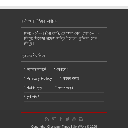
বার্তা ও বাণিজ্যিক কার্যালয়
ঢাকা: ২৩/৩-এ (৩য় তলা), তোপখানা রোড, ঢাকা-১০০০
চাঁদপুর: ফিরোজা হাফেজ শান্তি নিকেতন, কুমিল্লা রোড,
চাঁদপুর।
প্রয়োজনীয় লিংক
*
আমাদের সম্পর্কে
*
যোগাযোগ
*
Privacy Policy
*
টাইমস পরিবার
*
বিজ্ঞাপন মূল্য
*
লঞ্চ সময়সূচি
*
কুকি পলিসি
Copyright : Chandpur Times | চাঁদপুর টাইমস © 2026