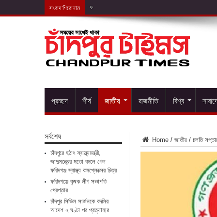
সংবাদ শিরোনাম
ফরিদগঞ্জে কৃষক লীগ
প্রচ্ছদ
শীর্ষ
জাতীয়
রাজনীতি
বিশ্ব
সারাদ
সর্বশেষ
Home
/
জাতীয়
/
চলতি সপ্তাহ
চাঁদপুরে হঠাৎ স্বাস্থ্যমন্ত্রী,
জাদুমন্ত্রের মতো বদলে গেল
ফরিদগঞ্জ স্বাস্থ্য কমপ্লেক্সের চিত্র
ফরিদগঞ্জে কৃষক লীগ সভাপতি
গ্রেপ্তার
চাঁদপুর সিভিল সার্জনকে বদলির
আদেশ ২ ঘণ্টা পর প্রত্যাহার