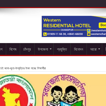
েশ
বিশেষ
চাঁদপুর
উপজেলা
প্রযুক্তি
বিনোদন
আরো
েই জামা-জুতা-উপবৃত্তির টাকা পাচ্ছে শিক্ষার্থীরা