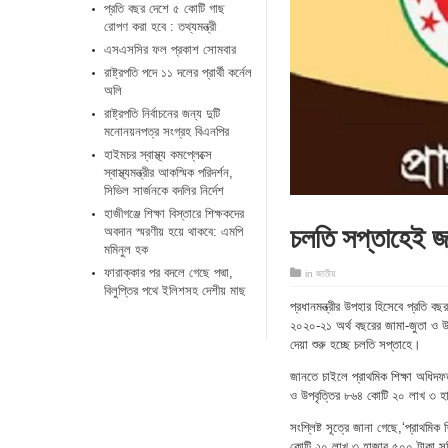
প্রতি বছর দেশে ৫ কোটি গাছ
রোপণ করা হবে : তথ্যমন্ত্রী
এসএসসির ফল প্রকাশ সোমবার
রাষ্ট্রপতি পদে ১১ দলের প্রার্থী কর্নেল
অলি
রাষ্ট্রপতি নির্বাচনের জন্য দুটি
মনোনয়নপত্র সংগ্রহ বিএনপির
হাইমচর স্বাস্থ্য কমপ্লেক্সে
স্বাস্থ্যমন্ত্রীর আকস্মিক পরিদর্শন,
সিভিল সার্জনকে বদলির নির্দেশ
হাজীগঞ্জে শিক্ষা বিস্তারে শিক্ষকদের
চলতি সপ্তাহেই জামা
অবদান স্মরণীয় হয়ে থাকবে: এমপি
মমিনুল হক
ফারাক্কার পর বদলে গেছে পদ্মা,
in
জাতীয়
বিলুপ্তির পথে ইলিশসহ দেশীয় মাছ
প্রধানমন্ত্রীর উপহার হিসেবে প্রতি বছ
২০২০-২১ অর্থ বছরের জামা-জুতা ও উপ
দেয়া শুরু হচ্ছে চলতি সপ্তাহে।
জানতে চাইলে প্রাথমিক শিক্ষা অধিদফত
ও উপবৃত্তির ৮৬৪ কোটি ২০ লাখ ৩ হা
সংশ্লিষ্ট সূত্রে জানা গেছে,‘প্রাথমিক
কোটি ২০ লাখ ৩ হাজার ৫০০ টাকা সুবি