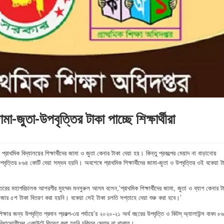
-জুতা-উপবৃত্তির টাকা পাচ্ছে শিক্ষার্থীরা
র প্রাথমিক বিদ্যালয়ের শিক্ষার্থীদের জামা ও জুতা কেনার টাকা দেয়া হয়। কিন্তু প্রকল্পের মেয়াদ না বাড়ানোয়
বৃত্তির ৮৬৪ কোটি দেয়া সম্ভব হয়নি। অবশেষে প্রাথমিক শিক্ষার্থীদের জামা-জুতা ও উপবৃত্তির ওই বকেয়া ট
রের মহাপরিচালক আশরগীর মুহম্মদ মনসুরুল আলম বলেন,‘প্রাথমিক শিক্ষার্থীদের জামা, জুতা ও ব্যাগ কেনার ট
জার ৫শ টাকা বিতরণ করা হয়নি। বকেয়া সেই টাকা চলতি সপ্তাহে দেয়া শুরু করা হবে।’
 শিক্ষার জন্য উপবৃত্তি প্রদান প্রকল্প-৩য় পর্যায়ে’র ২০২০-২১ অর্থ বছরের উপবৃত্তি ও কিটস্ অ্যালাউন্স বাবদ ৮
ধাভোগীদের একাউন্টে বিতরণ করা হয়নি চুক্তির মেয়াদ না থাকায়।