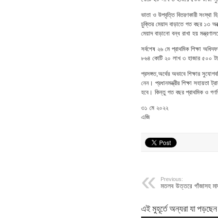
ভাতা ও উপবৃত্তি বিতরণকারী সংস্থা হ
চুক্তির মেয়াদ বাড়াতে গত বছর ১৩ অক্
মেয়াদ বাড়ানো বন্ধ রাখা হয় মন্ত্রণা
সর্বশেষ ২৬ মে প্রাথমিক শিক্ষা অধিদফত
৮৬৪ কোটি ২০ লাখ ৩ হাজার ৫০০ টা
প্রসঙ্গত,অর্থের অভাবে শিক্ষার সুযোগবঞ
নেন। প্রধানমন্ত্রীর শিক্ষা সহায়তা ট্রা
হবে। কিন্তু গত বছর প্রাথমিক ও গণশি
৩১ মে ২০২২
এজি
Previous:
মতলব উত্তরে গাঁজাসহ মা
এই মুহূর্তে অন্যরা যা পড়ছেন