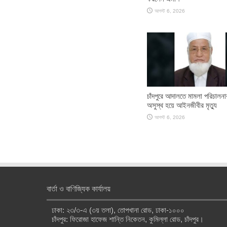
আগস্ট 6, 2026
চাঁদপুরে আদালতে মামলা পরিচালন
অসুস্থ হয়ে আইনজীবীর মৃত্যু
আগস্ট 6, 2026
বার্তা ও বাণিজ্যিক কার্যালয়
ঢাকা: ২৩/৩-এ (৩য় তলা), তোপখানা রোড, ঢাকা-১০০০
চাঁদপুর: ফিরোজা হাফেজ শান্তি নিকেতন, কুমিল্লা রোড, চাঁদপুর।