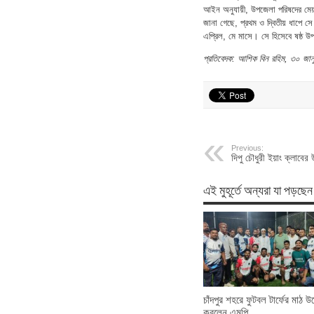
আইন অনুযায়ী, উপজেলা পরিষদের মেয়াদ
জানা গেছে, প্রথম ও দ্বিতীয় ধাপে স
এপ্রিল, মে মাসে। সে হিসেবে ষষ্ঠ উ
প্রতিবেদক: আশিক বিন রহিম, ৩০ জান
Previous:
দিপু চৌধুরী ইয়াং ক্লাবের 
এই মুহূর্তে অন্যরা যা পড়ছেন
চাঁদপুর শহরে ফুটবল টার্ফের মাঠ উ
করলেন এমপি