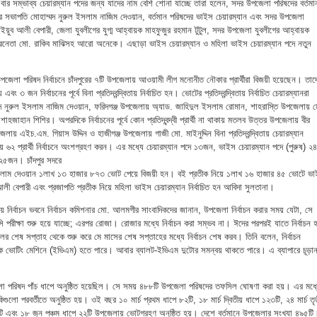
 এবার সম্ভাব্য চেয়ারম্যান পদের জন্য যাদের নাম বেশি শোনা যাচ্ছে তারা হলেন, সদর উপজেলা পরিষদের বর্তমা
 সভাপতি মোহাম্মদ নুরুল ইসলাম নাজিম দেওয়ান, বর্তমান পরিষদের ভাইস চেয়ারম্যান এবং সদর উপজেলা
ুব আলী বেপারী, জেলা যুবলীগের যুগ্ম আহ্বায়ক মাহফুজুর রহমান টুটুল, সদর উপজেলা যুবলীগের আহ্বায়ক
াত্রনেতা মো. রাকিব মাঝিসহ আরো অনেকে। এছাড়া ভাইস চেয়ারম্যান ও মহিলা ভাইস চেয়ারম্যান পদে নতুন
উপজেলা পরিষদ নির্বাচনে চাঁদপুরের ৭টি উপজেলায় আওয়ামী লীগ মনোনীত নৌকার প্রার্থীরা বিজয়ী হয়েছেন। তাদ
 এবং ৩ জন নির্বাচনের পূর্বে বিনা প্রতিদ্বন্দ্বিতায় নির্বাচিত হন। ভোটের প্রতিদ্বন্দ্বিতায় নির্বাচিত চেয়ারম্যানরা
মদ নুরুল ইসলাম নাজিম দেওয়ান, ফরিদগঞ্জ উপজেলায় অ্যাড. জাহিদুল ইসলাম রোমান, শাহরাস্তি উপজেলায় 
াহজাহান শিশির। অপরদিকে নির্বাচনের পূর্বে কোন প্রতিদ্বন্দ্বী প্রার্থী না থাকায় মতলব উত্তর উপজেলায় বীর
পজেলায় এইচ.এম. গিয়াস উদ্দিন ও হাজীগঞ্জ উপজেলায় গাজী মো. মাইনুদ্দিন বিনা প্রতিদ্বন্দ্বিতায় চেয়ারম্যান
 ৬২ প্রার্থী নির্বাচনে অংশগ্রহণ করন। এর মধ্যে চেয়ারম্যান পদে ১৩জন, ভাইস চেয়ারম্যান পদে (পুরুষ) ২৪
২৫জন। চাঁদপুর সদরে
 ইসলাম দেওয়ান ১লাখ ১৩ হাজার ৮৭৩ ভোট পেয়ে বিজয়ী হন। বই প্রতীক নিয়ে ১লাখ ১৬ হাজার ৪৫ ভোটে ভ
আলী বেপারী এবং প্রজাপতি প্রতীক নিয়ে মহিলা ভাইস চেয়ারম্যান নির্বাচিত হন আবিদা সুলতানা।
ে নির্বাচন ভবনে নির্বাচন কমিশনার মো. আলমগীর সাংবাদিকদের জানান, উপজেলা নির্বাচন করার সময় যেটা, সে
ীক্ষা শুরু হয়ে যাচ্ছে; এরপর রোজা। রোজার মধ্যে নির্বাচন করা সম্ভব না। ঈদের পরপরই যাতে নির্বাচন 
িলের শেষ সপ্তাহ থেকে শুরু করে মে মাসের শেষ সপ্তাহের মধ্যে নির্বাচন শেষ করব। তিনি বলেন, নির্বাচন
ক ভোটিং মেশিনে (ইভিএম) হতে পারে। আবার ব্যালট-ইভিএম দুটোর সমন্বয় থাকতে পারে। এ ব্যাপারে চূড়ান
লা পরিষদ পাঁচ ধাপে অনুষ্ঠিত হয়েছিল। সে সময় ৪৮৮টি উপজেলা পরিষদের তফসিল ঘোষণা করা হয়। এর মধ্
গুলো পরবর্তীতে অনুষ্ঠিত হয়। ওই বছর ১০ মার্চ প্রথম ধাপে ৮২টি, ১৮ মার্চ দ্বিতীয় ধাপে ১২৩টি, ২৪ মার্চ তৃ
১০৬টি এবং ১৮ জুন পঞ্চম ধাপে ২২টি উপজেলায় ভোটগ্রহণ অনুষ্ঠিত হয়। দেশে বর্তমানে উপজেলার সংখ্যা ৪৯৫টি