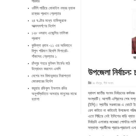
পরিবার
ওটিপি পাঠিয়ে মোবাইল নম্বর হ্যাক
চক্রের প্রধান গ্রেপ্তার
২৪ ঘণ্টার মধ্যে হাফিজুরকে
আত্মসমর্পণের নির্দেশ
১২৮ ওমরাহ এজেন্সির তালিকা
প্রকাশ
কুমিল্লা র‌্যাব -১১ এর অভিযানে
বিপুল পরিমাণ বিদেশি সিগারেট-
গাঁজাসহ গ্রেপ্তার ১
চাঁদপুর শহরে ফুটবল টার্ফের মাঠ
উপজেলা নির্বাচন: চ
উদ্বোধন করলেন এমপি
দেশের সব বিমানবন্দরে নিরাপত্তা
জোরদারের নির্দেশ
in
চাঁদপুর
,
শীর্ষ সংবাদ
কচুয়ায় রফিকুল ইসলাম রনির
দ্বাদশ জাতীয় সংসদ নির্বাচনের কর্মযজ
অনুপস্থিতিতে অসহায় মানুষের মাঝে
সংস্থাটি। আগামী এপ্রিলের শেষ সপ্তা
হতাশা
(ইসি)। স্থানীয় সরকারের এ ভোটে ইলে
রেশ কাটতে না কাটতেই উপজেলা পরিষদ ন
এতে পিছিয়ে নেই ইলিশের বাড়ি খ্যাত 
নির্বাচনি এলাকায় শুভেচ্ছা পোস্টার
সম্ভাব্য প্রার্থীদের প্রচার-প্রচ