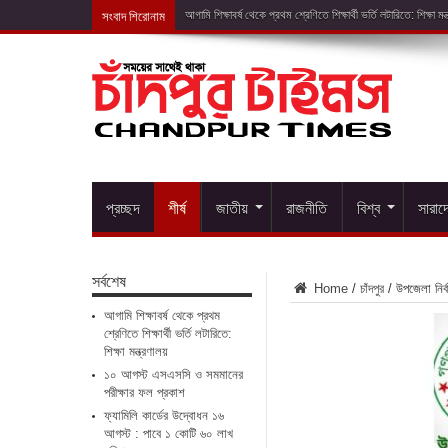
সংবাদ শিরোনাম
১০ আগস্ট
প্রচ্ছদ
শীর্ষ
জাতীয়
রাজনীতি
বিশ্ব
সারাদ
সর্বশেষ
Home
/
চাঁদপুর
/
উপজেলা নির্বা
আগামি শিক্ষাবর্ষ থেকে প্রথম
শ্রেণিতে শিক্ষার্থী ভর্তি লটারিতে:
শিক্ষা মন্ত্রণালয়
১০ আগস্ট এসএসসি ও সমমানের
পরীক্ষার ফল প্রকাশ
ফ্যামিলি কার্ডের উদ্বোধন ১৬
আগস্ট : পাবে ১ কোটি ৬০ লাখ