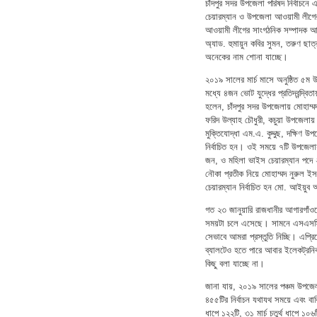
চাঁদপুর সদর উপজেলা পরিষদ নির্বাচনে
চেয়ারম্যান ও উপজেলা আওয়ামী লীগের
আওয়ামী লীগের সাংগঠনিক সম্পাদক আইয়
অ্যাড. হুমায়ুন কবির সুমন, তরুণ ছ
অনেকের নাম শোনা যাচ্ছে।
২০১৯ সালের মার্চ মাসে অনুষ্ঠিত ৫ম 
মধ্যে ৪জন ভোট যুদ্ধের প্রতিদ্বন্দ্বিতায়
হলেন, চাঁদপুর সদর উপজেলায় মোহাম্
ফরিদ উল্যাহ চৌধুরী, কচুয়া উপজেলায় শ
মুক্তিযোদ্ধা এম.এ. কুদ্দুছ, দক্ষিণ উ
নির্বাচিত হন। ওই সময়ে ৭টি উপজেলায়
জন, ও মহিলা ভাইস চেয়ারম্যান পদে 
নৌকা প্রতীক নিয়ে মোহাম্মদ নুরুল
চেয়ারম্যান নির্বাচিত হন মো. আইয়ুব 
গত ২৩ জানুয়ারি রাজধানীর আগারগাঁওয়
সময়টা চলে এসেছে। সামনে এসএসসি পর
সেভাবে আমরা প্রস্তুতি নিচ্ছি। এপ্র
ব্যালটেও হতে পারে আবার ইলেকট্রনি
কিছু বলা যাচ্ছে না।
জানা যায়, ২০১৯ সালের পঞ্চম উপজে
৪৫৫টির নির্বাচন যথাযথ সময়ে এবং বাকি
ধাপে ১২২টি, ৩১ মার্চ চতুর্থ ধাপে 