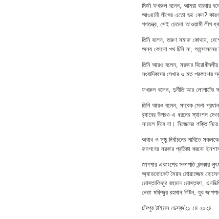
মির্জা ফখরুল বলেন, আমরা বারবার বল
আওয়ামী লীগের এতো ভয় কেন? কারণ ত
গণতন্ত্র, সেই চেতনা আওয়ামী লীগ ধ
তিনি বলেন, তরুণ সমাজ কোথায়, দেশে
অন্য কোনো পথ চিনি না, আন্দোলনের 
তিনি আরও বলেন, সরকার বিরোধীদলীয় 
সংবাদিকদের লেখার ও মত প্রকাশের স
ফখরুল বলেন, দুর্নীতি আর লোপাটের সঙ
তিনি আরও বলেন, সাবেক সেনা প্রধা
র‍্যাবের উপরও এ ধরনের স্যাংশন দে
সামলে দিবে না। নিজেদের শক্তি নিয়ে
অবাধ ও সুষ্ঠু নির্বাচনের দাবিতে সক
জনগণের সরকার প্রতিষ্ঠা করবো ইনশা
জাগপার একাংশের সভাপতি খন্দকার লুৎ
অ্যাডভোকেট সৈয়দ মোয়াজ্জেম হোসেন
মোস্তাফিজুর রহমান মোস্তফা, এনডিপির 
নেতা মফিজুর রহমান লিটন, যুব জাগপ
চাঁদপুর টাইমস ডেস্ক/২১ মে ২০২৪