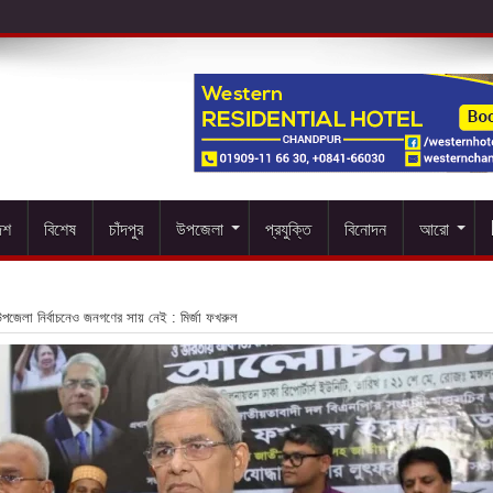
েশ
বিশেষ
চাঁদপুর
উপজেলা
প্রযুক্তি
বিনোদন
আরো
পজেলা নির্বাচনেও জনগণের সায় নেই : মির্জা ফখরুল