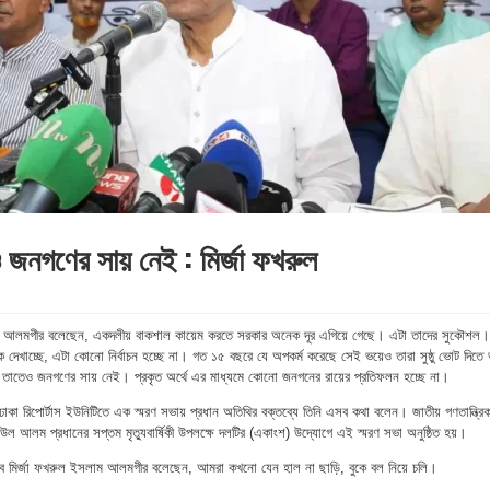
ও জনগণের সায় নেই : মির্জা ফখরুল
াম আলমগীর বলেছেন, একদলীয় বাকশাল কায়েম করতে সরকার অনেক দূর এগিয়ে গেছে। এটা তাদের সুকৌশল।
াটক দেখাচ্ছে, এটা কোনো নির্বাচন হচ্ছে না। গত ১৫ বছরে যে অপকর্ম করেছে সেই ভয়েও তারা সুষ্ঠু ভোট দিতে
ে তাতেও জনগণের সায় নেই। প্রকৃত অর্থে এর মাধ্যমে কোনো জনগনের রায়ের প্রতিফলন হচ্ছে না।
র ঢাকা রিপোর্টাস ইউনিটিতে এক স্মরণ সভায় প্রধান অতিথির বক্তব্যে তিনি এসব কথা বলেন। জাতীয় গণতান্ত্রি
শফিউল আলম প্রধানের সপ্তম মৃত্যুবার্ষিকী উপলক্ষে দলটির (একাংশ) উদ্যোগে এই স্মরণ সভা অনুষ্ঠিত হয়।
াসচিব মির্জা ফখরুল ইসলাম আলমগীর বলেছেন, আমরা কখনো যেন হাল না ছাড়ি, বুকে বল নিয়ে চলি।