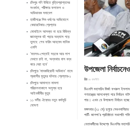
চাঁদপুর গণি উবিতে বৃত্তিপ্রাপ্তদের
সংবর্ধনা, পরীক্ষার ফলাফল ও
অভিভাবক সমাবেশ
হাজীগঞ্জে শিশু ধর্ষণের অভিযোগে
কেয়ারটেকার গ্রেপ্তার
মোবাইলে আসক্ত না হয়ে বিভিন্ন
জ্ঞানমূলক বই পড়ার অভ্যাস গড়ে
তুলবে: শেখ ফরিদ আহমেদ মানিক
এমপি
‘মতলব–পেন্নাই সড়কে আর লাশ
দেখতে চাই না, অন্যথায় বাস বন্ধ
করে দেয়া হবে’
উপজেলা নির্বাচনে
চাঁদপুরে ‘মাদকবিরোধী অভিযান’ নামে
প্রবাসীর মৃত্যুর ঘটনায় গ্রেপ্তার-১
in
রাজনীতি
চাঁদপুরে আদালতে মামলা
পরিচালনাকালে অসুস্থ হয়ে
বিএনপি মহাসচিব মির্জা ফখরুল ইসল
আইনজীবীর মৃত্যু
গণতন্ত্রের আলখেল্লা পরে নির্বাচন ন
১১ দলীয় ঐক্যের নতুন কর্মসূচি
পায়। এখন যে উপজেলা নির্বাচন হচ্ছ
ঘোষণা
মঙ্গলবার (২১ মে) দুপুরে সেগুনবাগিচা
পার্টি- জাগপা’র প্রতিষ্ঠাতা সভাপতি 
নেতাকর্মীদের উদ্দেশ্যে বিএনপির মহ