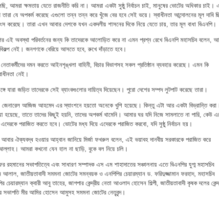
েছি, আমরা ক্ষমতায় যেতে রাজনীতি করি না। আমরা একটা সুষ্ঠু নির্বাচন চাই, মানুষের ভোটের অধিকার চাই।
ারা যে অপকর্ম করেছে এগুলো তন্ন তন্ন করে খুঁজে বের হবে সেই ভয়ে। স্বাধীনতা আন্দোলনের মূল দাবি ছ
্বংস করেছে। তারা এখন আবার দেশকে যখন একদলীয় শাসনের দিকে নিয়ে যেতে চায়, তার মূল বাধা বিএনপি।
র এই অবস্থা পরিবর্তনের জন্য কি তাদেরকে আলোড়িত করে না এমন প্রশ্ন রেখে বিএনপি মহাসচিব বলেন, আ
বিকল্প নেই। জনগণকে বেরিয়ে আসতে হবে, রুখে দাঁড়াতে হবে।
নেতাকর্মীদের দমন করতে আইনশৃঙ্খলা বাহিনী, বিচার বিভাগসহ সকল প্রতিষ্ঠান ব্যবহার করেছে। এমন কি
্বাধীনতা নেই।
্গে যারা জড়িত তাদেরকে সেই ব্যাংকগুলোর দায়িত্ব দিয়েছেন। পুরো দেশের সম্পদ লুটপাট করেছে তারা।
ন জেনারেল আজিজ আহমেদ এর স্যাংশনে হয়তো অনেকে খুশি হয়েছে। কিন্তু এটা আর একটা বিভ্রান্তি করা
ওয়া হয়েছে, তাতে তাদের কিছুই হয়নি, তাদের অপকর্ম থামেনি। আমার ঘর যদি নিজে সামলাতে না পারি, কেউ এ
 এদেরকে পরাজিত করতে হবে। ভোটের মধ্য দিয়ে এদেরকে পরাজিত করবো, যদি সুষ্ঠু নির্বাচন হয়।
লকে আবার ঐক্যবদ্ধ হওয়ার আহ্বান জানিয়ে মির্জা ফখরুল বলেন, এই ভয়াবহ দানবীয় সরকারকে পরাজিত করে
আল্লাহ। আমরা কখনো যেন হাল না ছাড়ি, বুকে বল নিয়ে চলি।
ফর রহমানের সভাপতিত্বে এবং সাধারণ সম্পাদক এস এম শাহাদাতের সঞ্চালনায় এতে বিএনপির যুগ্ম মহাসচিব
 আলাল, জাতীয়তাবাদী সমমনা জোটের সমন্বয়ক ও এনপিপির চেয়ারম্যান ড. ফরিদুজ্জামান ফরহাদ, মহাসচিব
চেয়ারম্যান ক্বারী আবু তাহের, জাগপার কেন্দ্রীয় নেতা আওলাদ হোসেন শিল্পী, জাতীয়তাবাদী কৃষক দলের কেন্দ্র
ার সভাপতি মীর আমির হোসেন আমুসহ সমমনা জোটের নেতৃবৃন্দ।