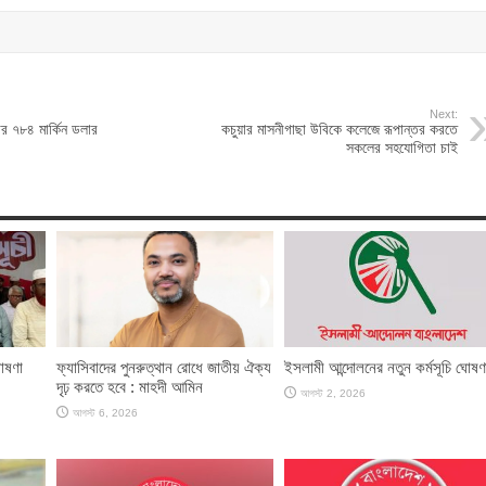
Next:
র ৭৮৪ মার্কিন ডলার
কচুয়ার মাসনীগাছা উবিকে কলেজে রূপান্তর করতে
সকলের সহযোগিতা চাই
োষণা
ফ্যাসিবাদের পুনরুত্থান রোধে জাতীয় ঐক্য
ইসলামী আন্দোলনের নতুন কর্মসূচি ঘোষণ
দৃঢ় করতে হবে : মাহদী আমিন
আগস্ট 2, 2026
আগস্ট 6, 2026