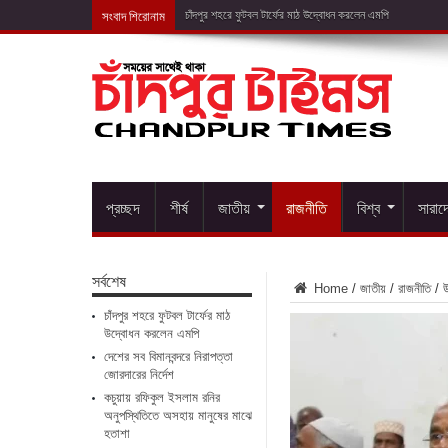
সংবাদ শিরোনাম
দেশের সব বিম
প্রচ্ছদ
শীর্ষ
জাতীয়
রাজনীতি
বিশ্ব
সারাদ
সর্বশেষ
Home
/
জাতীয়
/
রাজনীতি
/
উ
চাঁদপুর শহরে ফুটবল টার্ফের মাঠ
উদ্বোধন করলেন এমপি
দেশের সব বিমানবন্দরে নিরাপত্তা
জোরদারের নির্দেশ
কচুয়ায় রফিকুল ইসলাম রনির
অনুপস্থিতিতে অসহায় মানুষের মাঝে
হতাশা