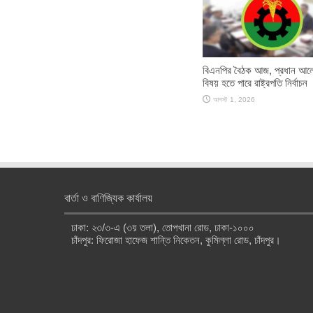
বিএনপির বৈঠক আজ, প্রধান আল
বিষয় হতে পারে রাষ্ট্রপতি নির্বাচন
আগস্ট 1, 2026
বার্তা ও বাণিজ্যিক কার্যালয়
ঢাকা: ২৩/৩-এ (৩য় তলা), তোপখানা রোড, ঢাকা-১০০০
চাঁদপুর: ফিরোজা হাফেজ শান্তি নিকেতন, কুমিল্লা রোড, চাঁদপুর।