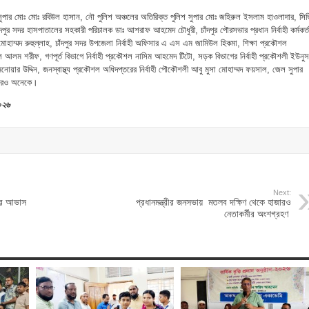
ুপার মোঃ মোঃ রবিউল হাসান, নৌ পুলিশ অঞ্চলের অতিরিক্ত পুলিশ সুপার মোঃ জহিরুল ইসলাম হাওলাদার, সি
ঁদপুর সদর হাসপাতালের সহকারী পরিচালক ডাঃ আশরাফ আহমেদ চৌধুরী, চাঁদপুর পৌরসভার প্রধান নির্বাহী কর্মকর্ত
 মোহাম্মদ রুহুল্লাহ, চাঁদপুর সদর উপজেলা নির্বাহী অফিসার এ এস এম জামিউল হিকমা, শিক্ষা প্রকৌশল
ুল আলম শরীফ, গণপূর্ত বিভাগে নির্বাহী প্রকৌশল নাসিম আহমেদ টিটো, সড়ক বিভাগের নির্বাহী প্রকৌশলী ইউনুস
নোয়ার উদ্দিন, জনস্বাস্থ্য প্রকৌশল অধিদপ্তরের নির্বাহী পৌকৌশলী আবু মুসা মোহাম্মদ ফয়সাল, জেল সুপার
 আরও অনেকে।
০২৬
Next:
্টির আভাস
প্রধানমন্ত্রীর জনসভায় মতলব দক্ষিণ থেকে হাজারও
নেতাকর্মীর অংশগ্রহণ