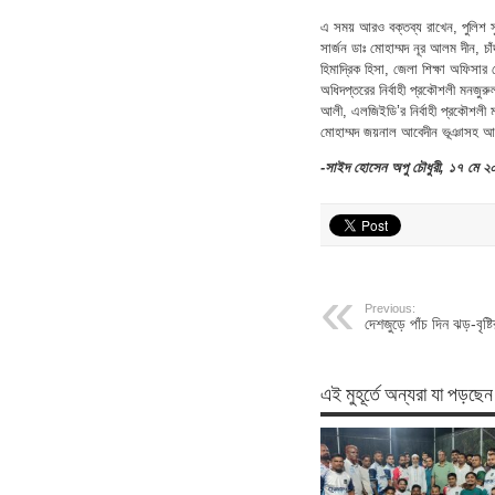
এ সময় আরও বক্তব্য রাখেন, পুলিশ স
সার্জন ডাঃ মোহাম্মদ নূর আলম দীন, চা
হিমাদ্রিক হিসা, জেলা শিক্ষা অফিসার
অধিদপ্তরের নির্বাহী প্রকৌশলী মনজুর
আলী, এলজিইডি’র নির্বাহী প্রকৌশলী ম
মোহাম্মদ জয়নাল আবেদীন ভূঞাসহ
-সাইদ হোসেন অপু চৌধুরী, ১৭ মে ২
Previous:
দেশজুড়ে পাঁচ দিন ঝড়-বৃষ
এই মুহূর্তে অন্যরা যা পড়ছেন