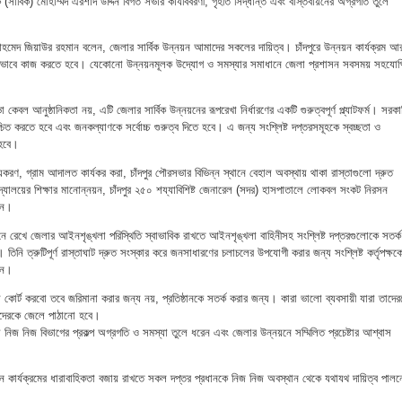
সার্বিক) মোহাম্মদ এরশাদ উদ্দিন বিগত সভার কার্যবিবরণী, গৃহীত সিদ্ধান্ত এবং বাস্তবায়নের অগ্রগতি তুলে
মেদ জিয়াউর রহমান বলেন, জেলার সার্বিক উন্নয়ন আমাদের সকলের দায়িত্ব। চাঁদপুরে উন্নয়ন কার্যক্রম আ
ভাবে কাজ করতে হবে। যেকোনো উন্নয়নমূলক উদ্যোগ ও সমস্যার সমাধানে জেলা প্রশাসন সবসময় সহযোগ
কেবল আনুষ্ঠানিকতা নয়, এটি জেলার সার্বিক উন্নয়নের রূপরেখা নির্ধারণের একটি গুরুত্বপূর্ণ প্ল্যাটফর্ম। সরকা
িশ্চিত করতে হবে এবং জনকল্যাণকে সর্বোচ্চ গুরুত্ব দিতে হবে। এ জন্য সংশ্লিষ্ট দপ্তরসমূহকে স্বচ্ছতা ও
 হবে।
িয়করণ, গ্রাম আদালত কার্যকর করা, চাঁদপুর পৌরসভার বিভিন্ন স্থানে বেহাল অবস্থায় থাকা রাস্তাগুলো দ্রুত
দ্যালয়ের শিক্ষার মানোন্নয়ন, চাঁদপুর ২৫০ শয্যাবিশিষ্ট জেনারেল (সদর) হাসপাতালে লোকবল সংকট নিরসন
দেন।
েখে জেলার আইনশৃঙ্খলা পরিস্থিতি স্বাভাবিক রাখতে আইনশৃঙ্খলা বাহিনীসহ সংশ্লিষ্ট দপ্তরগুলোকে সতর্ক
নি ত্রুটিপূর্ণ রাস্তাঘাট দ্রুত সংস্কার করে জনসাধারণের চলাচলের উপযোগী করার জন্য সংশ্লিষ্ট কর্তৃপক্ষক
দেন।
র্ট করবো তবে জরিমানা করার জন্য নয়, প্রতিষ্ঠানকে সতর্ক করার জন্য। কারা ভালো ব্যবসায়ী যারা তাদের
ীদেরকে জেলে পাঠানো হবে।
া নিজ নিজ বিভাগের প্রকল্প অগ্রগতি ও সমস্যা তুলে ধরেন এবং জেলার উন্নয়নে সম্মিলিত প্রচেষ্টার আশ্বাস
ন কার্যক্রমের ধারাবাহিকতা বজায় রাখতে সকল দপ্তর প্রধানকে নিজ নিজ অবস্থান থেকে যথাযথ দায়িত্ব পালন