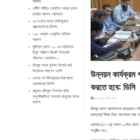
পরিবার
ওটিপি পাঠিয়ে মোবাইল নম্বর হ্যাক
চক্রের প্রধান গ্রেপ্তার
২৪ ঘণ্টার মধ্যে হাফিজুরকে
আত্মসমর্পণের নির্দেশ
১২৮ ওমরাহ এজেন্সির তালিকা
প্রকাশ
কুমিল্লা র‌্যাব -১১ এর অভিযানে
বিপুল পরিমাণ বিদেশি সিগারেট-
গাঁজাসহ গ্রেপ্তার ১
চাঁদপুর শহরে ফুটবল টার্ফের মাঠ
উন্নয়ন কার্যক্
উদ্বোধন করলেন এমপি
দেশের সব বিমানবন্দরে নিরাপত্তা
করতে হবে: ডিসি
জোরদারের নির্দেশ
কচুয়ায় রফিকুল ইসলাম রনির
অনুপস্থিতিতে অসহায় মানুষের মাঝে
in
চাঁদপুর
,
শীর্ষ সংবাদ
হতাশা
চাঁদপুর জেলা প্রশাসনের আয়োজনে মাসি
গুরুত্বপূর্ণ বিষয় নিয়ে আলোচনা করা 
রোববার (১৭ মে) সকাল ১০টায় জেলা 
অনুষ্ঠিত হয়।