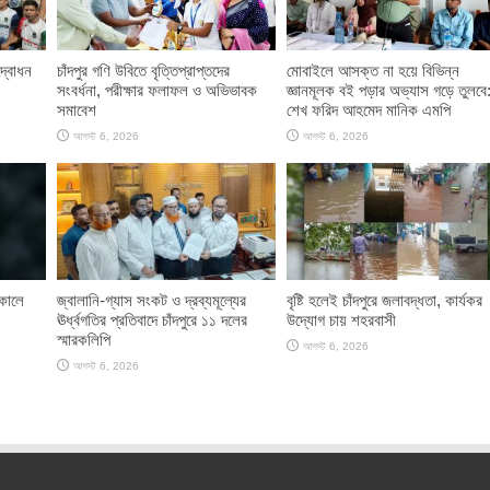
দ্বোধন
চাঁদপুর গণি উবিতে বৃত্তিপ্রাপ্তদের
মোবাইলে আসক্ত না হয়ে বিভিন্ন
সংবর্ধনা, পরীক্ষার ফলাফল ও অভিভাবক
জ্ঞানমূলক বই পড়ার অভ্যাস গড়ে তুলবে
সমাবেশ
শেখ ফরিদ আহমেদ মানিক এমপি
আগস্ট 6, 2026
আগস্ট 6, 2026
াকালে
জ্বালানি-গ্যাস সংকট ও দ্রব্যমূল্যের
বৃষ্টি হলেই চাঁদপুরে জলাবদ্ধতা, কার্যকর
ঊর্ধ্বগতির প্রতিবাদে চাঁদপুরে ১১ দলের
উদ্যোগ চায় শহরবাসী
স্মারকলিপি
আগস্ট 6, 2026
আগস্ট 6, 2026