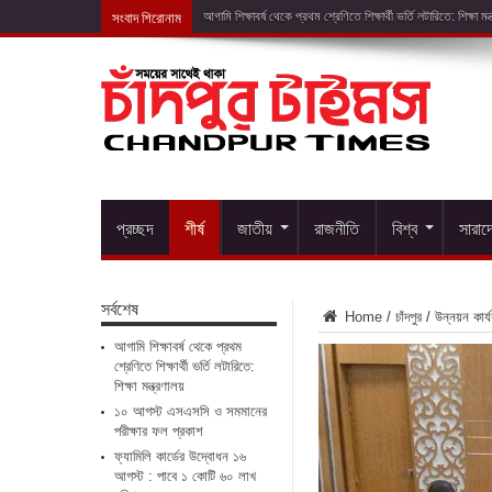
সংবাদ শিরোনাম
১০ আগস্ট এসএসসি
প্রচ্ছদ
শীর্ষ
জাতীয়
রাজনীতি
বিশ্ব
সারাদ
সর্বশেষ
Home
/
চাঁদপুর
/
উন্নয়ন কা
আগামি শিক্ষাবর্ষ থেকে প্রথম
শ্রেণিতে শিক্ষার্থী ভর্তি লটারিতে:
শিক্ষা মন্ত্রণালয়
১০ আগস্ট এসএসসি ও সমমানের
পরীক্ষার ফল প্রকাশ
ফ্যামিলি কার্ডের উদ্বোধন ১৬
আগস্ট : পাবে ১ কোটি ৬০ লাখ