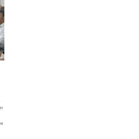
ন্ন
সভা