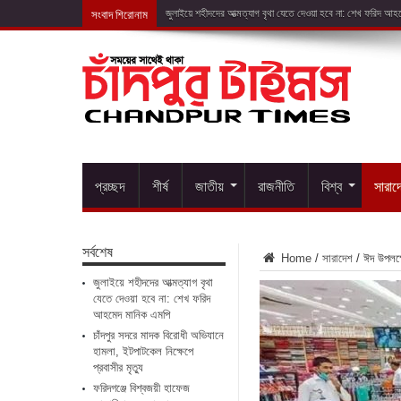
সংবাদ শিরোনাম
চাঁদপুর
প্রচ্ছদ
শীর্ষ
জাতীয়
রাজনীতি
বিশ্ব
সারাদ
সর্বশেষ
Home
/
সারাদেশ
/
ঈদ উপলক্ষ
জুলাইয়ে শহীদদের আত্মত্যাগ বৃথা
যেতে দেওয়া হবে না: শেখ ফরিদ
আহমেদ মানিক এমপি
চাঁদপুর সদরে মাদক বিরোধী অভিযানে
হামলা, ইটপাটকেল নিক্ষেপে
প্রবাসীর মৃত্যু
ফরিদগঞ্জে বিশ্বজয়ী হাফেজ