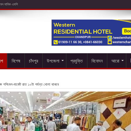
েশ
বিশেষ
চাঁদপুর
উপজেলা
প্রযুক্তি
বিনোদন
আরো
ে শপিংমল-মার্কেট রাত ১০টা পর্যন্ত খোলা থাকবে