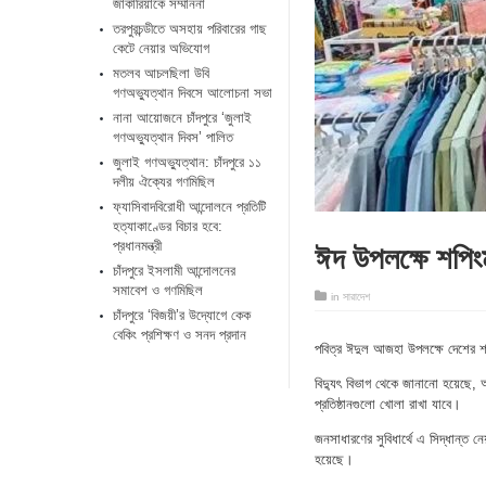
জাকারিয়াকে সম্মাননা
তরপুরচন্ডীতে অসহায় পরিবারের গাছ
কেটে নেয়ার অভিযোগ
মতলব আচলছিলা উবি
গণঅভ্যুত্থান দিবসে আলোচনা সভা
নানা আয়োজনে চাঁদপুরে ‘জুলাই
গণঅভ্যুত্থান দিবস’ পালিত
জুলাই গণঅভ্যুত্থান: চাঁদপুরে ১১
দলীয় ঐক্যের গণমিছিল
ফ্যাসিবাদবিরোধী আন্দোলনে প্রতিটি
হত্যাকাণ্ডের বিচার হবে:
ঈদ উপলক্ষে শপিংম
প্রধানমন্ত্রী
চাঁদপুরে ইসলামী আন্দোলনের
সমাবেশ ও গণমিছিল
in
সারাদেশ
চাঁদপুরে ‘বিজয়ী’র উদ্যোগে কেক
বেকিং প্রশিক্ষণ ও সনদ প্রদান
পবিত্র ঈদুল আজহা উপলক্ষে দেশের শপি
বিদ্যুৎ বিভাগ থেকে জানানো হয়েছে, আ
প্রতিষ্ঠানগুলো খোলা রাখা যাবে।
জনসাধারণের সুবিধার্থে এ সিদ্ধান্ত নেয
হয়েছে।