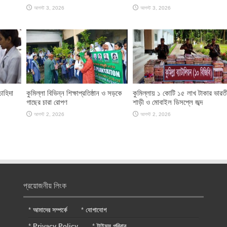
আগস্ট 3, 2026
আগস্ট 3, 2026
চাহিদা
কুমিল্লা বিভিন্ন শিক্ষাপ্রতিষ্ঠান ও সড়কে
কুমিল্লায় ১ কোটি ১৫ লাখ টাকার ভারতী
গাছের চারা রোপণ
শাড়ী ও মোবাইল ডিসপ্লে জব্দ
আগস্ট 2, 2026
আগস্ট 2, 2026
প্রয়োজনীয় লিংক
*
আমাদের সম্পর্কে
*
যোগাযোগ
*
Privacy Policy
*
টাইমস পরিবার