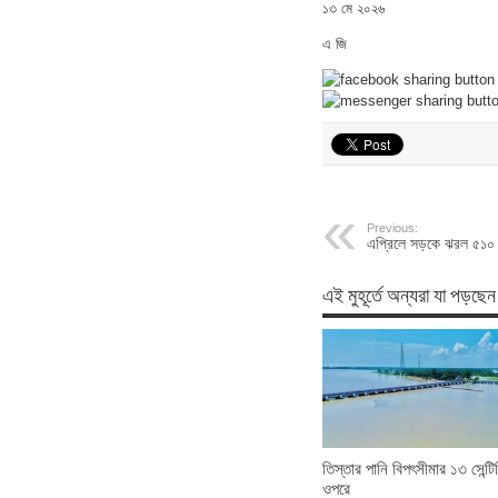
১৩ মে ২০২৬
এ জি
Previous:
এপ্রিলে সড়কে ঝরল ৫১০ প
এই মুহূর্তে অন্যরা যা পড়ছেন
তিস্তার পানি বিপৎসীমার ১৩ সেন্টি
ওপরে