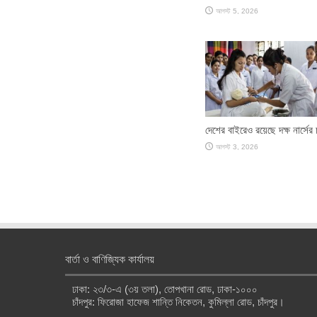
আগস্ট 5, 2026
দেশের বাইরেও রয়েছে দক্ষ নার্সের 
আগস্ট 3, 2026
বার্তা ও বাণিজ্যিক কার্যালয়
ঢাকা: ২৩/৩-এ (৩য় তলা), তোপখানা রোড, ঢাকা-১০০০
চাঁদপুর: ফিরোজা হাফেজ শান্তি নিকেতন, কুমিল্লা রোড, চাঁদপুর।