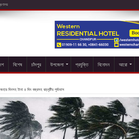
দেশ
বিশেষ
চাঁদপুর
উপজেলা
প্রযুক্তি
বিনোদন
আরো
হার দিনসহ টানা ৪ দিন বজ্রসহ ঝড়বৃষ্টির পূর্বাভাস