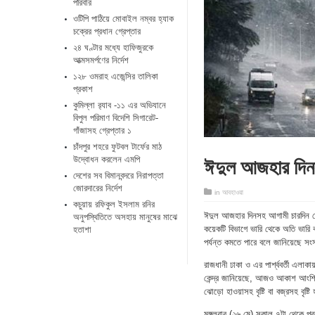
পরিবার
ওটিপি পাঠিয়ে মোবাইল নম্বর হ্যাক
চক্রের প্রধান গ্রেপ্তার
২৪ ঘণ্টার মধ্যে হাফিজুরকে
আত্মসমর্পণের নির্দেশ
১২৮ ওমরাহ এজেন্সির তালিকা
প্রকাশ
কুমিল্লা র‌্যাব -১১ এর অভিযানে
বিপুল পরিমাণ বিদেশি সিগারেট-
গাঁজাসহ গ্রেপ্তার ১
চাঁদপুর শহরে ফুটবল টার্ফের মাঠ
ঈদুল আজহার দিনসহ
উদ্বোধন করলেন এমপি
দেশের সব বিমানবন্দরে নিরাপত্তা
জোরদারের নির্দেশ
in
আবহাওয়া
কচুয়ায় রফিকুল ইসলাম রনির
ঈদুল আজহার দিনসহ আগামী চারদিন দেশ
অনুপস্থিতিতে অসহায় মানুষের মাঝে
কয়েকটি বিভাগে ভারি থেকে অতি ভারি 
হতাশা
পর্যন্ত কমতে পারে বলে জানিয়েছে সংস
রাজধানী ঢাকা ও এর পার্শ্ববর্তী এলাক
কেন্দ্র জানিয়েছে, আজও আকাশ আংশিক
ঝোড়ো হাওয়াসহ বৃষ্টি বা বজ্রসহ বৃষ্ট
মঙ্গলবার (২৬ মে) সকাল ৭টা থেকে পরবর