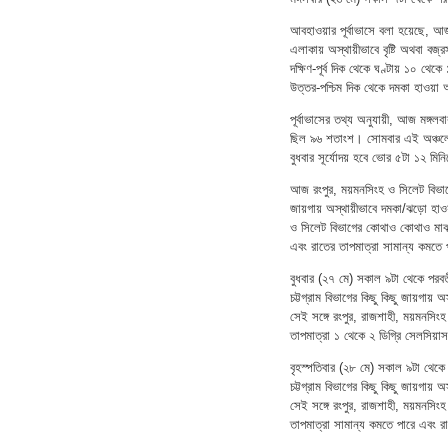
আবহাওয়ার পূর্বাভাসে বলা হয়েছে, আ
এলাকায় অস্থায়ীভাবে বৃষ্টি অথবা বজ
দক্ষিণ-পূর্ব দিক থেকে ঘণ্টায় ১০ থেক
উত্তর-পশ্চিম দিক থেকে দমকা হাওয়া
পূর্বাভাসের তথ্য অনুযায়ী, আজ মঙ্গলব
ছিল ৯৬ শতাংশ। সোমবার এই অঞ্চলের স
বুধবার সূর্যোদয় হবে ভোর ৫টা ১২ মিন
আজ রংপুর, ময়মনসিংহ ও সিলেট বিভাগে
জায়গায় অস্থায়ীভাবে দমকা/ঝড়ো হাও
ও সিলেট বিভাগের কোথাও কোথাও মাঝারি
এবং রাতের তাপমাত্রা সামান্য কমতে
বুধবার (২৭ মে) সকাল ৯টা থেকে পরবর্
চট্টগ্রাম বিভাগের কিছু কিছু জায়গায়
সেই সঙ্গে রংপুর, রাজশাহী, ময়মনসি
তাপমাত্রা ১ থেকে ২ ডিগ্রি সেলসিয়
বৃহস্পতিবার (২৮ মে) সকাল ৯টা থেকে 
চট্টগ্রাম বিভাগের কিছু কিছু জায়গায়
সেই সঙ্গে রংপুর, রাজশাহী, ময়মনসি
তাপমাত্রা সামান্য কমতে পারে এবং রাত