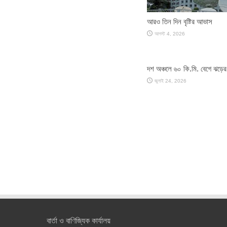
আরও তিন দিন বৃষ্টির আভাস
আগস্ট 4, 2026
দশ অঞ্চলে ৬০ কি.মি. বেগে ঝড়
জুলাই 24, 2026
বার্তা ও বাণিজ্যিক কার্যালয়