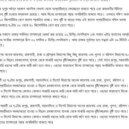
জ দুপুর পর্যন্ত আকাশ আংশিক মেঘলা থেকে অস্থায়ীভাবে মেঘাচ্ছন্ন থাকতে পারে এবং রাজধানীর বিভিন্ন
্রসহ বৃষ্টি হওয়ার সম্ভাবনা রয়েছে। আজ দিনের তাপমাত্রা প্রায় অপরিবর্তিত থাকতে পারে। এসময়ে দক্ষিণ অথব
ে ১৫ কিলোমিটার বেগে বাতাস প্রবাহিত হচ্ছে। তবে বৃষ্টি বা ঝড়ের সময় এই বাতাস অস্থায়ীভাবে পশ্চিম অথবা
 আকারে ঘণ্টায় ৩০ থেকে ৪০ কিলোমিটার বেগে বয়ে যেতে পারে।
ার সকালে ঢাকার সর্বনিম্ন তাপমাত্রা রেকর্ড করা হয়েছে ২২ ডিগ্রি সেলসিয়াস এবং সকাল ৬টায় বাতাসের আর্দ্র
র্বোচ্চ তাপমাত্রা ছিল ৩২ দশমিক ৫ ডিগ্রি সেলসিয়াস। আজ ঢাকায় সূর্যাস্ত হবে সন্ধ্যা ৬টা ৩৯ মিনিটে 
িটে।
র অনেক জায়গায়; রাজশাহী, ঢাকা ও চট্টগ্রাম বিভাগের কিছু কিছু জায়গায় এবং খুলনা ও বরিশাল বিভাগের দু
য়া ও বিদ্যুৎ চমকানোসহ হালকা থেকে মাঝারি ধরনের বৃষ্টি/বজ্রসহ বৃষ্টি হতে পারে। সেই সাথে রংপুর, ময়মনসি
 ধরনের ভারী থেকে ভারী বর্ষণ হতে পারে। এছাড়া সারাদেশে দিনের তাপমাত্রা প্রায় অপরিবর্তিত থাকতে পার
 পারে।
তী ২৪ ঘণ্টায় রংপুর, রাজশাহী, ময়মনসিংহ ও সিলেট বিভাগের অনেক জায়গায় এবং ঢাকা, খুলনা, বরিশাল ও
 অস্থায়ীভাবে দমকা/ঝড়ো হাওয়া ও বিদ্যুৎ চমকানোসহ হালকা থেকে মাঝারি ধরনের বৃষ্টি/বজ্রসহ বৃষ্টি হতে পারে।
ংহ ও সিলেট বিভাগের কোথাও কোথাও মাঝারি ধরনের ভারি থেকে ভারি বর্ষণ হতে পারে। এছাড়া সারাদেশে দিনের
াস কমতে পারে এবং রাতের তাপমাত্রা সামান্য কমতে পারে।
পরবর্তী ২৪ ঘণ্টায় রংপুর, রাজশাহী, ময়মনসিংহ ও সিলেট বিভাগের অনেক জায়গায় এবং ঢাকা, খুলনা, বরিশাল 
 অস্থায়ীভাবে দমকা/ঝড়ো হাওয়া ও বিদ্যুৎ চমকানোসহ হালকা থেকে মাঝারি ধরনের বৃষ্টি/বজ্রসহ বৃষ্টি হতে পারে।
ংহ ও সিলেট বিভাগের কোথাও কোথাও মাঝারি ধরনের ভারি থেকে ভারি বর্ষণ হতে পারে। এছাড়া সারাদেশে দিনের
ের তাপমাত্রা প্রায় অপরিবর্তিত থাকতে পারে