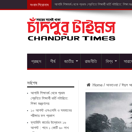
সংবাদ শিরোনাম
১০ আগস্ট এসএসসি
প্রচ্ছদ
শীর্ষ
জাতীয়
রাজনীতি
বিশ্ব
সারা
সর্বশেষ
Home
/
আবহাওয়া
/
ঈদুল আজ
আগামি শিক্ষাবর্ষ থেকে প্রথম
শ্রেণিতে শিক্ষার্থী ভর্তি লটারিতে:
শিক্ষা মন্ত্রণালয়
১০ আগস্ট এসএসসি ও সমমানের
পরীক্ষার ফল প্রকাশ
ফ্যামিলি কার্ডের উদ্বোধন ১৬
আগস্ট : পাবে ১ কোটি ৬০ লাখ