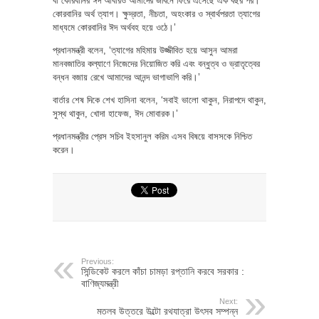
বা কোরবানির ঈদ আবারও আমাদের জীবনে ফিরে এসেছে এক বছর পর।
কোরবানির অর্থ ত্যাগ। ক্ষুদ্রতা, নীচতা, অহংকার ও স্বার্থপরতা ত্যাগের
মাধ্যমে কোরবানির ঈদ অর্থবহ হয়ে ওঠে।’
প্রধানমন্ত্রী বলেন, ‘ত্যাগের মহিমায় উজ্জীবিত হয়ে আসুন আমরা
মানবজাতির কল্যাণে নিজেদের নিয়োজিত করি এবং বন্ধুত্ব ও ভ্রাতৃত্বের
বন্ধন বজায় রেখে আমাদের আনন্দ ভাগাভাগি করি।’
বার্তার শেষ দিকে শেখ হাসিনা বলেন, ‘সবাই ভালো থাকুন, নিরাপদে থাকুন,
সুস্থ থাকুন, খোদা হাফেজ, ঈদ মোবারক।’
প্রধানমন্ত্রীর প্রেস সচিব ইহসানুল করিম এসব বিষয়ে বাসসকে নিশ্চিত
করেন।
Previous:
সিন্ডিকেট করলে কাঁচা চামড়া রপ্তানি করবে সরকার :
বাণিজ্যমন্ত্রী
Next:
মতলব উত্তরে উল্টো রথযাত্রা উৎসব সম্পন্ন