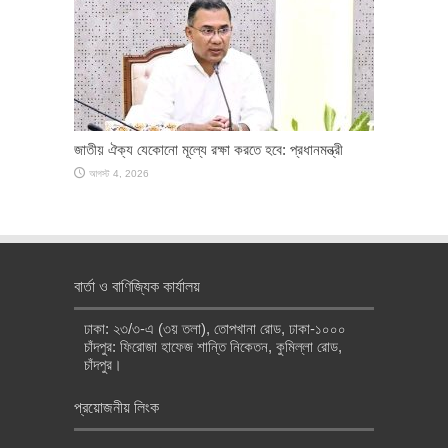
জাতীয় ঐক্য যেকোনো মূল্যে রক্ষা করতে হবে: প্রধানমন্ত্রী
আগস্ট 4, 2026
বার্তা ও বাণিজ্যিক কার্যালয়
ঢাকা: ২৩/৩-এ (৩য় তলা), তোপখানা রোড, ঢাকা-১০০০
চাঁদপুর: ফিরোজা হাফেজ শান্তি নিকেতন, কুমিল্লা রোড,
চাঁদপুর।
প্রয়োজনীয় লিংক