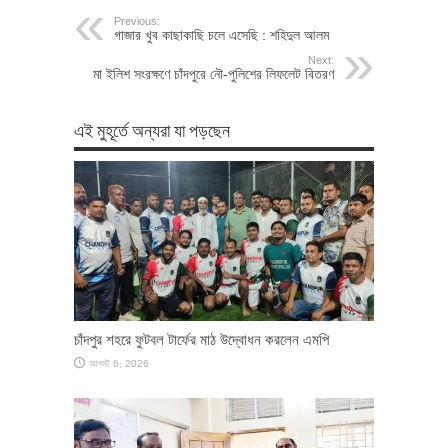
Previous:
গাজার খুব কাছাকাছি চলে এসেছি : শহিদুল আলম
Next:
মা ইলিশ সংরক্ষণে চাঁদপুরে নৌ-পুলিশের লিফলেট বিতরণ
এই মুহূর্তে অন্যরা যা পড়ছেন
চাঁদপুর শহরে ফুটবল টার্ফের মাঠ উদ্বোধন করলেন এমপি
আগস্ট 6, 2026