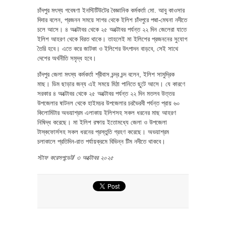
চাঁদপুর মৎস্য গবেষণা ইনস্টিটিউটের বৈজ্ঞানিক কর্মকর্তা মো. আবু কাওসার
দিদার বলেন, প্রজনন সময়ে সাগর থেকে ইলিশ চাঁদপুরে পদ্মা-মেঘনা নদীতে
চলে আসে। ৪ অক্টোবর থেকে ২৫ অক্টোবর পর্যন্ত ২২ দিন জেলেরা যাতে
ইলিশ আহরণ থেকে বিরত থাকে। তাহলেই মা ইলিশের প্রজননের সুযোগ
তৈরি হবে। এতে করে জাটকা ও ইলিশের উৎপাদন বাড়বে, সেই সাথে
দেশের অর্থনীতি সমৃদ্ধ হবে।
চাঁদপুর জেলা মৎস্য কর্মকর্তা শ্রীবাস চন্দ্র চন্দ বলেন, ইলিশ সামুদ্রিক
মাছ। ডিম ছাড়ার জন্য এই সময়ে মিঠা পানিতে ছুটে আসে। যে কারণে
সরকার ৪ অক্টোবর থেকে ২৫ অক্টোবর পর্যন্ত ২২ দিন মতলব উত্তর
উপজেলার ষাটনল থেকে হাইমচর উপজেলার চরভৈরবী পর্যন্ত প্রায় ৬০
কিলোমিটার অভয়াশ্রম এলাকায় ইলিশসহ সকল ধরনের মাছ আহরণ
নিষিদ্ধ করেছে। মা ইলিশ রক্ষায় ইতোমধ্যে জেলা ও উপজেলা
টাস্কফোর্সসহ সকল ধরনের প্রস্তুতি গ্রহণ করেছে। অভয়াশ্রম
চলাকালে প্রতিদিন-রাত পর্যায়ক্রমে বিভিন্ন টিম নদীতে থাকবে।
স্টাফ করেসপন্ডেট/ ৩ অক্টোবর ২০২৫