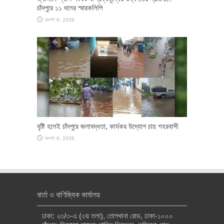
চাঁদপুরে ১১ দলের স্মারকলিপি
আগস্ট 6, 2026
বৃষ্টি হলেই চাঁদপুরে জলাবদ্ধতা, কার্যকর উদ্যোগ চায় শহরবাসী
আগস্ট 6, 2026
বার্তা ও বাণিজ্যিক কার্যালয়
ঢাকা: ২৩/৩-এ (৩য় তলা), তোপখানা রোড, ঢাকা-১০০০