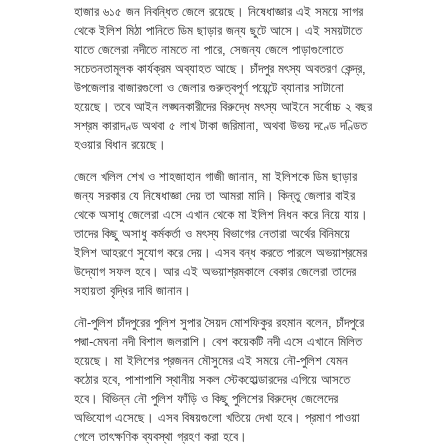
হাজার ৬১৫ জন নিবন্ধিত জেলে রয়েছে। নিষেধাজ্ঞার এই সময়ে সাগর
থেকে ইলিশ মিঠা পানিতে ডিম ছাড়ার জন্য ছুটে আসে। এই সময়টাতে
যাতে জেলেরা নদীতে নামতে না পারে, সেজন্য জেলে পাড়াগুলোতে
সচেতনতামূলক কার্যক্রম অব্যাহত আছে। চাঁদপুর মৎস্য অবতরণ কেন্দ্র,
উপজেলার বাজারগুলো ও জেলার গুরুত্বপূর্ণ পয়েন্টে ব্যানার সাটানো
হয়েছে। তবে আইন লঙ্ঘনকারীদের বিরুদ্ধে মৎস্য আইনে সর্বোচ্চ ২ বছর
সশ্রম কারাদণ্ড অথবা ৫ লাখ টাকা জরিমানা, অথবা উভয় দণ্ডে দণ্ডিত
হওয়ার বিধান রয়েছে।
জেলে খলিল শেখ ও শাহজাহান গাজী জানান, মা ইলিশকে ডিম ছাড়ার
জন্য সরকার যে নিষেধাজ্ঞা দেয় তা আমরা মানি। কিন্তু জেলার বাইর
থেকে অসাধু জেলেরা এসে এখান থেকে মা ইলিশ নিধন করে নিয়ে যায়।
তাদের কিছু অসাধু কর্মকর্তা ও মৎস্য বিভাগের নেতারা অর্থের বিনিময়ে
ইলিশ আহরণে সুযোগ করে দেয়। এসব বন্ধ করতে পারলে অভয়াশ্রমের
উদ্যোগ সফল হবে। আর এই অভয়াশ্রমকালে বেকার জেলেরা তাদের
সহায়তা বৃদ্ধির দাবি জানান।
নৌ-পুলিশ চাঁদপুরের পুলিশ সুপার সৈয়দ মোশফিকুর রহমান বলেন, চাঁদপুরে
পদ্মা-মেঘনা নদী বিশাল জলরাশি। বেশ কয়েকটি নদী এসে এখানে মিলিত
হয়েছে। মা ইলিশের প্রজনন মৌসুমের এই সময়ে নৌ-পুলিশ যেমন
কঠোর হবে, পাশাপাশি স্থানীয় সকল স্টেকহোল্ডারদের এগিয়ে আসতে
হবে। বিভিন্ন নৌ পুলিশ ফাঁড়ি ও কিছু পুলিশের বিরুদ্ধে জেলেদের
অভিযোগ এসেছে। এসব বিষয়গুলো খতিয়ে দেখা হবে। প্রমাণ পাওয়া
গেলে তাৎক্ষণিক ব্যবস্থা গ্রহণ করা হবে।