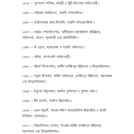
১৯২৮ – সুলোচনা লাটকর, মারাঠি ও হিন্দি সিনেমার অভিনেত্রী।
১৯৪৫ – পাত্রিক মোদিয়ানো, ফরাসি ঔপন্যাসিক।
১৯৪৭ – ফ্রাঁসোয়াজ বারে সিনৌসি‌, ফরাসি ভাইরোলজিস্ট।
১৯৪৭ – আর্নল্ড শোয়ার্জনেগার, অস্ট্রিয়ান-আমেরিকান বডিবিল্ডার,
অভিনেতা, মডেল, ব্যবসায়ী এবং রাজনীতিবিদ।
১৯৪৮ – জঁ রেনো, মরোক্কো ও ফরাসি অভিনেতা।
১৯৫৫ – ববিতা, বাংলাদেশি অভিনেত্রী।
১৯৬০ – রিচার্ড লিংকলেটার, মার্কিন চলচ্চিত্র পরিচালক ও চিত্রনাট্যকার।
১৯৬১ – লরেন্স ফিশবার্ন, মার্কিন অভিনেতা, চলচ্চিত্র পরিচালক, প্রযোজক
এবং চিত্রনাট্যকার।
১৯৬৪ – ইয়ুর্গেন ক্লিন্সমান, জার্মান ফুটবলার ও ফুটবল কোচ।
১৯৬৫ – টিম মানটন, ইংলিশ ক্রিকেটার।
১৯৬৯ – এরল স্টুয়ার্ট, সাবেক দক্ষিণ আন্তর্জাতিক ক্রিকেটার ও রাগবি
ইউনিয়ন খেলোয়াড়।
১৯৭০ – ক্রিস্টোফার নোলান, ইংরেজ-মার্কিন চলচ্চিত্র পরিচালক,
প্রযোজক এবং চিত্রনাট্যকার।