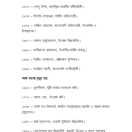
১৯৭৩ – সোনু নিগম, জনপ্রিয় ভারতীয় সঙ্গীতশিল্পী।
১৯৭৪ – হিলারি সোয়াঙ্ক, মার্কিন অভিনেত্রী।
১৯৭৫ – তাজিন আহমেদ, বাংলাদেশি অভিনেত্রী, সাংবাদিক ও
উপস্থাপক।
১৯৮২ – জেমস অ্যান্ডারসন, ইংরেজ ক্রিকেটার।
১৯৯২ – ফাবিয়ানো কারুয়ানা, ইতালীয়-মার্কিন দাবাড়ু।
১৯৯৫ – ইরভিং লোজানো, মেক্সিকান ফুটবলার।
১৯৯৬ – সাবরিনা পড়শী, বাংলাদেশি সংগীতশিল্পী।
আজ যাদের মৃত্যু হয়:
১৬২৩ – তুলসীদাস, হিন্দি ভাষার অন্যতম কবি।
১৭৭১ – থমাস গ্ৰে , ইংরেজ কবি।
১৮৯৮ – অটো ফন বিসমার্ক, জার্মান সাম্রাজ্যের স্থপতি ও প্রথম জার্মান
চ্যান্সেলর।
১৯৪৭ – জর্জ চ্যালেনর, ওয়েস্ট ইন্ডিয়ান ক্রিকেটার।
১৯৫৬ – যোগেশচন্দ্র রায় বিদ্যানিধি, বাঙালি পণ্ডিত ও বাংলা শব্দকোষ