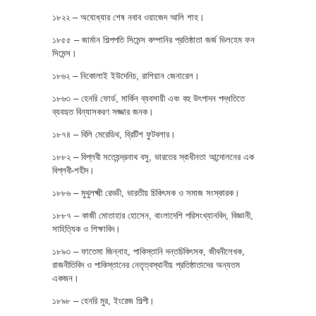
১৮২২ – অযোধ্যার শেষ নবাব ওয়াজেদ আলি শাহ।
১৮৫৫ – জার্মান শিল্পপতি সিমেন্স কম্পানির প্রতিষ্ঠাতা জর্জ ভিলহেম ফন
সিমেন্স।
১৮৬২ – নিকোলাই ইউদেনিচ, রাশিয়ান জেনারেল।
১৮৬৩ – হেনরি ফোর্ড, মার্কিন ব্যবসায়ী এবং বহু উৎপাদন পদ্ধতিতে
ব্যবহৃত বিন্যাসকরণ সজ্জার জনক।
১৮৭৪ – বিলি মেরেডিথ, ব্রিটিশ ফুটবলার।
১৮৮২ – বিপ্লবী সত্যেন্দ্রনাথ বসু, ভারতের স্বাধীনতা আন্দোলনের এক
বিপ্লবী-শহীদ।
১৮৮৬ – মুথুলক্ষ্মী রেড্ডী, ভারতীয় চিকিৎসক ও সমাজ সংস্কারক।
১৮৮৭ – কাজী মোতাহার হোসেন, বাংলাদেশি পরিসংখ্যানবিদ, বিজ্ঞানী,
সাহিত্যিক ও শিক্ষাবিদ।
১৮৯৩ – ফাতেমা জিন্নাহ, পাকিস্তানি দন্তচিকিৎসক, জীবনীলেখক,
রাজনীতিবিদ ও পাকিস্তানের নেতৃত্বস্থানীয় প্রতিষ্ঠাতাদের অন্যতম
একজন।
১৮৯৮ – হেনরি মুর, ইংরেজ শিল্পী।