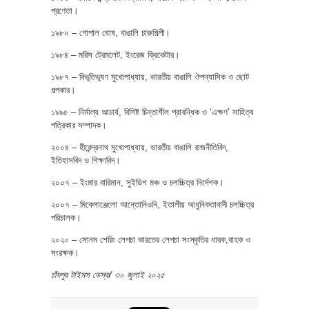
প্রণেতা।
১৯৮০ – গোপাল ঘোষ, বাঙালি চারুশিল্পী।
১৯৮৪ – মরিস ট্রেমলেট, ইংরেজ ক্রিকেটার।
১৯৮৭ – বিভূতিভূষণ মুখোপাধ্যায়, ভারতীয় বাঙালি ঔপন্যাসিক ও ছোট
গল্পকার।
১৯৯৫ – নির্মাল্য আচার্য, বিশিষ্ট চিন্তাশীল প্রাবন্ধিক ও ‘এক্ষণ’ সাহিত্য
পত্রিকার সম্পাদক।
২০০৪ – হীরেন্দ্রনাথ মুখোপাধ্যায়, ভারতীয় বাঙালি রাজনীতিবিদ,
ইতিহাসবিদ ও শিক্ষাবিদ।
২০০৭ – ইংমার বারিমান, সুইডিশ মঞ্চ ও চলচ্চিত্র নির্দেশক।
২০০৭ – মিকেলাঞ্জেলো আন্তোনিওনি, ইতালীয় আধুনিকতাবাদী চলচ্চিত্র
পরিচালক।
২০২০ – সোনম শেরিং লেপচা ভারতের লেপচা সংস্কৃতির ধারক,বাহক ও
সংরক্ষক।
চাঁদপুর টাইমস ডেস্ক/ ৩০ জুলাই ২০২৫