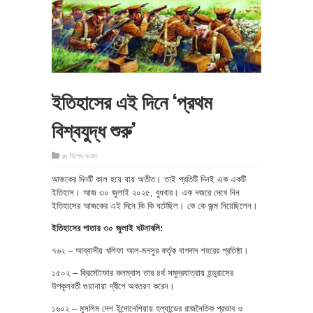
ইতিহাসের এই দিনে ‘প্রথম
বিশ্বযুদ্ধ শুরু’
in
বিশেষ সংবাদ
আজকের দিনটি কাল হয়ে যায় অতীত। তাই প্রতিটি দিনই এক একটি
ইতিহাস। আজ ৩০ জুলাই ২০২৫, বুধবার। এক নজরে দেখে নিন
ইতিহাসের আজকের এই দিনে কি কি ঘটেছিল। কে কে জন্ম নিয়েছিলেন।
ইতিহাসের পাতায় ৩০ জুলাই ঘটনাবলি:
৭৬২ – আব্বাসীয় খলিফা আল-মনসুর কর্তৃক বাগদাদ শহরের প্রতিষ্ঠা।
১৫০২ – ক্রিস্টোফার কলম্বাস তার ৪র্থ সমুদ্রযাত্রায় হন্ডুরাসের
উপকূলবর্তী গুয়ানায়া দ্বীপে অবতরণ করেন।
১৬০২ – মুসলিম দেশ ইন্দোনেশিয়ায় হল্যান্ডের রাজনৈতিক প্রভাব ও