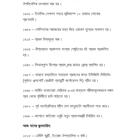
ঔপনিবেশিক তৎপরতা শুরু হয়।
১৬২৯ – ইতালির নেপলস শহরে ভূমিকম্পে ১০ হাজার লোকের
প্রাণহানি।
১৬৫৬ – পোলিশদের পরাজয়ের মধ্য দিয়ে ওয়ারশ যুদ্ধের অবসান হয়।
১৯১৪ – প্রথম বিশ্বযুদ্ধ শুরু।
১৯৩৫ – বিশ্বখ্যাত প্রকাশনা সংস্থা পেঙ্গুইনের বই প্রথম প্রকাশিত
হয়।
১৯৪৮ – লিভারপুলে বিশ্বের প্রথম বন্দর রাডার কেন্দ্র স্থাপিত হয়।
১৯৫৭ – ভারতে রপ্তানিতে সহায়তা প্রদানের জন্য ইসিজিসি লিমিটেড
(পূর্বতন এক্সপোর্ট ক্রেডিট গ্যারান্টি কর্পোরেশন লি) গঠিত হয়।
১৯৬৯ – মার্কিন নভোখেয়া মেরিনার ৬-এর মাধ্যমে পরীক্ষামূলকভাবে মঙ্গল
গ্রহ থেকে পৃথিবীতে ছবি পাঠানো হয়।
১৯৮০ – পূর্ব অস্ট্রেলিয়ার দ্বীপ দেশ ভানুয়াটো স্বাধীনতা লাভ করে।
১৯৯৮ – জাপানে কাইজো ওবুচি নতুন প্রধানমন্ত্রী নির্বাচিত হন।
আজ যাদের জন্মতারিখ:
১৮১৮ – এমিলি ব্রন্টি, ইংরেজ ঔপন্যাসিক ও কবি।