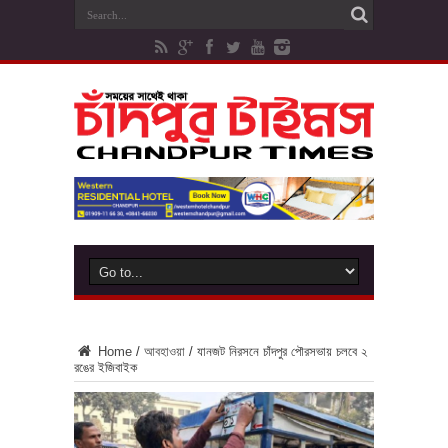
Home
/
আবহাওয়া
/
যানজট নিরসনে চাঁদপুর পৌরসভায় চলবে ২
রঙের ইজিবাইক