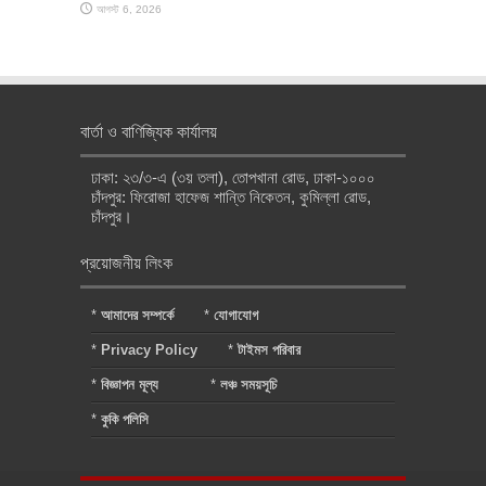
আগস্ট 6, 2026
বার্তা ও বাণিজ্যিক কার্যালয়
ঢাকা: ২৩/৩-এ (৩য় তলা), তোপখানা রোড, ঢাকা-১০০০
চাঁদপুর: ফিরোজা হাফেজ শান্তি নিকেতন, কুমিল্লা রোড,
চাঁদপুর।
প্রয়োজনীয় লিংক
*
আমাদের সম্পর্কে
*
যোগাযোগ
*
Privacy Policy
*
টাইমস পরিবার
*
বিজ্ঞাপন মূল্য
*
লঞ্চ সময়সূচি
*
কুকি পলিসি