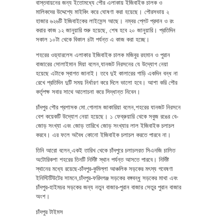
বাস্তবায়নের জন্য ইতোমধ্যে পৌর এলাকায় ইজিবাইক চালক ও
মালিকদের উদ্দেশ্যে মাইকিং করে ঘোষণা করা হয়েছে। পৌরসভায় ২
হাজার ৬২৬টি ইজিবাইকের লাইসেন্স আছে। নম্বর প্লেট প্রদান ও রং
করার কাজ ১২ জানুয়ারি শুরু হয়েছে, শেষ হবে ২০ জানুয়ারি। প্রতিদিন
সকাল ১০টা থেকে বিকাল ৪টা পর্যন্ত এ কাজ করা হচ্ছে।
শহরের ওয়্যারলেস এলাকার ইজিবাইক চালক মজিবুর রহমান ও পুরান
বাজারের সোলাইমান মিয়া বলেন,যানজট নিরসনের যে উদ্যোগ নেয়া
হয়েছে এটাকে স্বাগত জানাই। তবে দুই কালারের গাড়ি একদিন বন্ধ না
রেখে প্রতিদিন দুটি সময় নির্ধারণ করে দিলে ভালো হবে। আশা করি পৌর
কর্তৃপক্ষ সবার সাথে আলোচনা করে সিদ্ধান্ত নিবেন।
চাঁদপুর পৌর প্রশাসক মো.গোলাম জাকারিয়া বলেন,শহরের যানজট নিরসনে
বেশ কয়েকটি উদ্যোগ নেয়া হয়েছে। ১ ফেব্রুয়ারি থেকে সবুজ রঙের বে-
জোড় সংখ্যা এবং জোড় তারিখে জোড় সংখ্যার লাল ইজিবাইক চলাচল
করবে। এর ফলে অবৈধ কোনো ইজিবাইক চলাচল করতে পারবে না।
তিনি আরো বলেন,একই তারিখ থেকে চাঁদপুরে চলাচলরত সিএনজি চালিত
অটোরিকশা শহরের তিনটি নির্দিষ্ট স্থান পর্যন্ত আসতে পারবে। নির্দিষ্ট
স্থানের মধ্যে রয়েছে-চাঁদপুর-কুমিল্লা আঞ্চলিক সড়কের মৎস্য গবেষণা
ইনিস্টিটিউটের সামনে,চাঁদপুর-ফরিদগঞ্জ সড়কের বঙ্গবন্ধু সড়কের মাথা এবং
চাঁদপুর-হাইমচর সড়কের জন্য নতুন বাজার-পুরান বাজার সেতুর পুরান বাজার
অংশ।
চাঁদপুর টাইমস