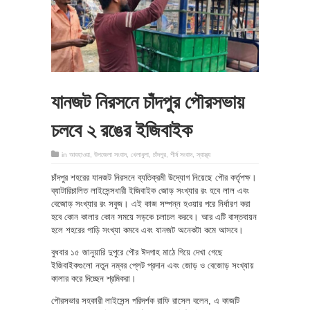
যানজট নিরসনে চাঁদপুর পৌরসভায়
চলবে ২ রঙের ইজিবাইক
in
আবহাওয়া
,
উপজেলা সংবাদ
,
খেলাধুলা
,
চাঁদপুর
,
শীর্ষ সংবাদ
,
স্বাস্থ্য
চাঁদপুর শহরের যানজট নিরসনে ব্যতিক্রমী উদ্যোগ নিয়েছে পৌর কর্তৃপক্ষ।
ব্যাটারিচালিত লাইসেন্সধারী ইজিবাইক জোড় সংখ্যার রং হবে লাল এবং
বেজোড় সংখ্যার রং সবুজ। এই কাজ সম্পন্ন হওয়ার পরে নির্ধারণ করা
হবে কোন কালার কোন সময়ে সড়কে চলাচল করবে। আর এটি বাস্তবায়ন
হলে শহরের গাড়ি সংখ্যা কমবে এবং যানজট অনেকটা কমে আসবে।
বুধবার ১৫ জানুয়ারি দুপুরে পৌর ঈদগাহ মাঠে গিয়ে দেখা গেছে
ইজিবাইকগুলো নতুন নম্বর প্লেট প্রদান এবং জোড় ও বেজোড় সংখ্যায়
কালার করে দিচ্ছেন শ্রমিকরা।
পৌরসভার সহকারী লাইসেন্স পরিদর্শক রাফি রাসেল বলেন, এ কাজটি