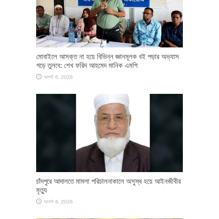
মোবাইলে আসক্ত না হয়ে বিভিন্ন জ্ঞানমূলক বই পড়ার অভ্যাস
গড়ে তুলবে: শেখ ফরিদ আহমেদ মানিক এমপি
আগস্ট 6, 2026
চাঁদপুরে আদালতে মামলা পরিচালনাকালে অসুস্থ হয়ে আইনজীবীর
মৃত্যু
আগস্ট 6, 2026