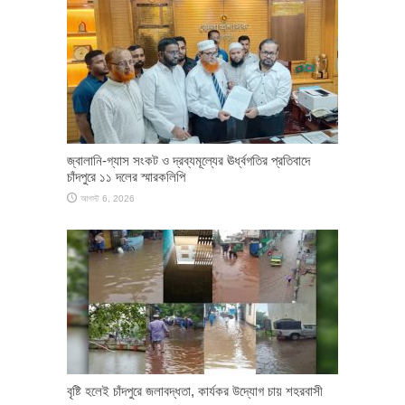
জ্বালানি-গ্যাস সংকট ও দ্রব্যমূল্যের ঊর্ধ্বগতির প্রতিবাদে
চাঁদপুরে ১১ দলের স্মারকলিপি
আগস্ট 6, 2026
বৃষ্টি হলেই চাঁদপুরে জলাবদ্ধতা, কার্যকর উদ্যোগ চায় শহরবাসী