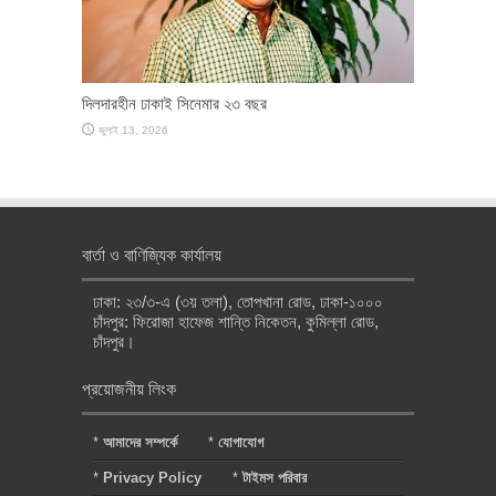
দিলদারহীন ঢাকাই সিনেমার ২৩ বছর
জুলাই 13, 2026
বার্তা ও বাণিজ্যিক কার্যালয়
ঢাকা: ২৩/৩-এ (৩য় তলা), তোপখানা রোড, ঢাকা-১০০০
চাঁদপুর: ফিরোজা হাফেজ শান্তি নিকেতন, কুমিল্লা রোড,
চাঁদপুর।
প্রয়োজনীয় লিংক
*
আমাদের সম্পর্কে
*
যোগাযোগ
*
Privacy Policy
*
টাইমস পরিবার