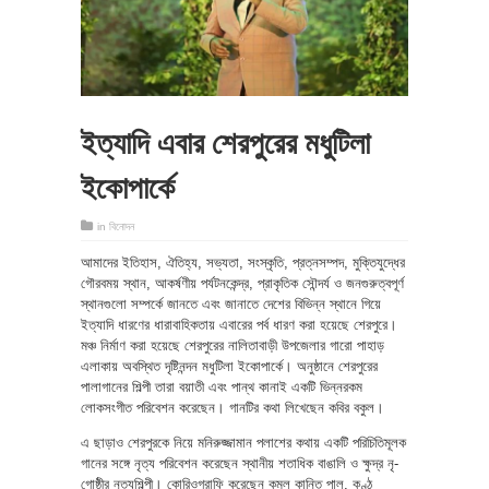
ইত্যাদি এবার শেরপুরের মধুটিলা
ইকোপার্কে
in
বিনোদন
আমাদের ইতিহাস, ঐতিহ্য, সভ্যতা, সংস্কৃতি, প্রত্নসম্পদ, মুক্তিযুদ্ধের
গৌরবময় স্থান, আকর্ষণীয় পর্যটনকেন্দ্র, প্রাকৃতিক সৌন্দর্য ও জনগুরুত্বপূর্ণ
স্থানগুলো সম্পর্কে জানতে এবং জানাতে দেশের বিভিন্ন স্থানে গিয়ে
ইত্যাদি ধারণের ধারাবাহিকতায় এবারের পর্ব ধারণ করা হয়েছে শেরপুরে।
মঞ্চ নির্মাণ করা হয়েছে শেরপুরের নালিতাবাড়ী উপজেলার গারো পাহাড়
এলাকায় অবস্থিত দৃষ্টিনন্দন মধুটিলা ইকোপার্কে। অনুষ্ঠানে শেরপুরের
পালাগানের শিল্পী তারা বয়াতী এবং পান্থ কানাই একটি ভিন্নরকম
লোকসংগীত পরিবেশন করেছেন। গানটির কথা লিখেছেন কবির বকুল।
এ ছাড়াও শেরপুরকে নিয়ে মনিরুজ্জামান পলাশের কথায় একটি পরিচিতিমূলক
গানের সঙ্গে নৃত্য পরিবেশন করেছেন স্থানীয় শতাধিক বাঙালি ও ক্ষুদ্র নৃ-
গোষ্ঠীর নৃত্যশিল্পী। কোরিওগ্রাফি করেছেন কমল কান্তি পাল, কণ্ঠ