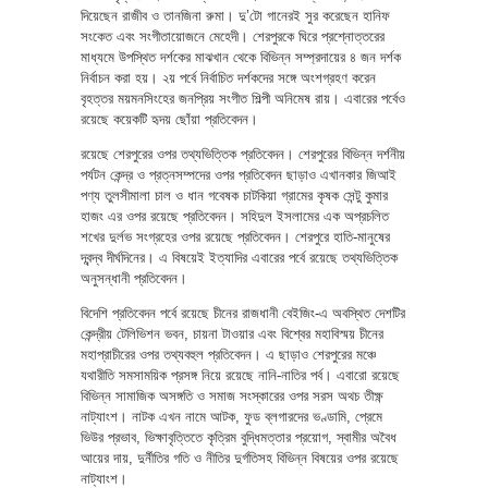
দিয়েছেন রাজীব ও তানজিনা রুমা। দু’টো গানেরই সুর করেছেন হানিফ
সংকেত এবং সংগীতায়োজনে মেহেদী। শেরপুরকে ঘিরে প্রশ্নোত্তরের
মাধ্যমে উপস্থিত দর্শকের মাঝখান থেকে বিভিন্ন সম্প্রদায়ের ৪ জন দর্শক
নির্বাচন করা হয়। ২য় পর্বে নির্বাচিত দর্শকদের সঙ্গে অংশগ্রহণ করেন
বৃহত্তর ময়মনসিংহের জনপ্রিয় সংগীত শিল্পী অনিমেষ রায়। এবারের পর্বেও
রয়েছে কয়েকটি হৃদয় ছোঁয়া প্রতিবেদন।
রয়েছে শেরপুরের ওপর তথ্যভিত্তিক প্রতিবেদন। শেরপুরের বিভিন্ন দর্শনীয়
পর্যটন কেন্দ্র ও প্রত্নসম্পদের ওপর প্রতিবেদন ছাড়াও এখানকার জিআই
পণ্য তুলসীমালা চাল ও ধান গবেষক চাটকিয়া গ্রামের কৃষক সেন্টু কুমার
হাজং এর ওপর রয়েছে প্রতিবেদন। সহিদুল ইসলামের এক অপ্রচলিত
শখের দুর্লভ সংগ্রহের ওপর রয়েছে প্রতিবেদন। শেরপুরে হাতি-মানুষের
দ্বন্দ্ব দীর্ঘদিনের। এ বিষয়েই ইত্যাদির এবারের পর্বে রয়েছে তথ্যভিত্তিক
অনুসন্ধানী প্রতিবেদন।
বিদেশি প্রতিবেদন পর্বে রয়েছে চীনের রাজধানী বেইজিং-এ অবস্থিত দেশটির
কেন্দ্রীয় টেলিভিশন ভবন, চায়না টাওয়ার এবং বিশ্বের মহাবিস্ময় চীনের
মহাপ্রাচীরের ওপর তথ্যবহুল প্রতিবেদন। এ ছাড়াও শেরপুরের মঞ্চে
যথারীতি সমসাময়িক প্রসঙ্গ নিয়ে রয়েছে নানি-নাতির পর্ব। এবারো রয়েছে
বিভিন্ন সামাজিক অসঙ্গতি ও সমাজ সংস্কারের ওপর সরস অথচ তীক্ষ্ণ
নাট্যাংশ। নাটক এখন নামে আটক, ফুড ব্লগারদের ভণ্ডামি, প্রেমে
ভিউর প্রভাব, ভিক্ষাবৃত্তিতে কৃত্রিম বুদ্ধিমত্তার প্রয়োগ, স্বামীর অবৈধ
আয়ের দায়, দুর্নীতির গতি ও নীতির দুর্গতিসহ বিভিন্ন বিষয়ের ওপর রয়েছে
নাট্যাংশ।