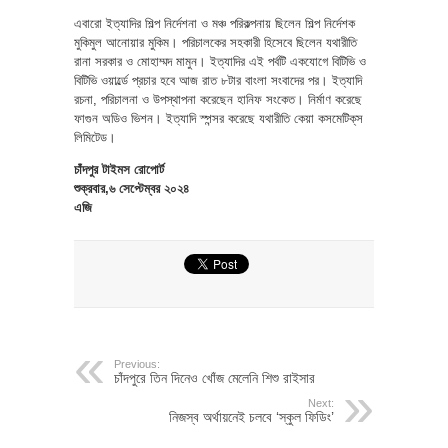
এবারো ইত্যাদির শিল্প নির্দেশনা ও মঞ্চ পরিকল্পনায় ছিলেন শিল্প নির্দেশক
মুকিমুল আনোয়ার মুকিম। পরিচালকের সহকারী হিসেবে ছিলেন যথারীতি
রানা সরকার ও মোহাম্মদ মামুন। ইত্যাদির এই পর্বটি একযোগে বিটিভি ও
বিটিভি ওয়ার্ল্ডে প্রচার হবে আজ রাত ৮টার বাংলা সংবাদের পর। ইত্যাদি
রচনা, পরিচালনা ও উপস্থাপনা করেছেন হানিফ সংকেত। নির্মাণ করেছে
ফাগুন অডিও ভিশন। ইত্যাদি স্পন্সর করেছে যথারীতি কেয়া কসমেটিক্‌স
লিমিটেড।
চাঁদপুর টাইমস রোপোর্ট
শুক্রবার,৬ সেপ্টেম্বর ২০২৪
এজি
Previous:
চাঁদপুরে তিন দিনেও খোঁজ মেলেনি শিশু রাইসার
Next:
নিজস্ব অর্থায়নেই চলবে ‘স্কুল ফিডিং’