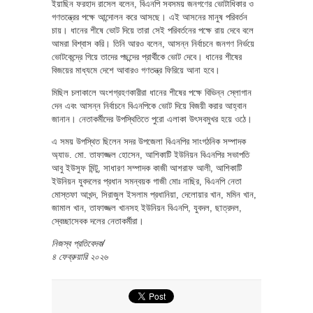
ইয়াছিন ফরহাদ রাসেল বলেন, বিএনপি সবসময় জনগণের ভোটাধিকার ও
গণতন্ত্রের পক্ষে আন্দোলন করে আসছে। এই আসনের মানুষ পরিবর্তন
চায়। ধানের শীষে ভোট দিয়ে তারা সেই পরিবর্তনের পক্ষে রায় দেবে বলে
আমরা বিশ্বাস করি। তিনি আরও বলেন, আসন্ন নির্বাচনে জনগণ নির্ভয়ে
ভোটকেন্দ্রে গিয়ে তাদের পছন্দের প্রার্থীকে ভোট দেবে। ধানের শীষের
বিজয়ের মাধ্যমে দেশে আবারও গণতন্ত্র ফিরিয়ে আনা হবে।
মিছিল চলাকালে অংশগ্রহণকারীরা ধানের শীষের পক্ষে বিভিন্ন স্লোগান
দেন এবং আসন্ন নির্বাচনে বিএনপিকে ভোট দিয়ে বিজয়ী করার আহ্বান
জানান। নেতাকর্মীদের উপস্থিতিতে পুরো এলাকা উৎসবমুখর হয়ে ওঠে।
এ সময় উপস্থিত ছিলেন সদর উপজেলা বিএনপির সাংগঠনিক সম্পাদক
অ্যাড. মো. তাফাজ্জল হোসেন, আশিকাটি ইউনিয়ন বিএনপির সভাপতি
আবু ইউসুফ মিন্টু, সাধারণ সম্পাদক কাজী আশরাফ আলী, আশিকাটি
ইউনিয়ন যুবদলের প্রধান সমন্বয়ক গাজী মোঃ নাছির, বিএনপি নেতা
মোস্তফা আখন্দ, সিরাজুল ইসলাম প্রধানিয়া, দেলোয়ার খান, মমিন খান,
জামাল খান, তাফাজ্জল খানসহ ইউনিয়ন বিএনপি, যুবদল, ছাত্রদল,
স্বেচ্ছাসেবক দলের নেতাকর্মীরা।
নিজস্ব প্রতিবেদক/
৪ ফেব্রুয়ারি ২০২৬