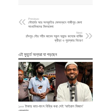
Previous:
সৌহার্দ্য আর সংস্কৃতির মেলবন্ধনে গাজীপুর জেলা
সাংবাদিকদের মিলনমেলা
Next:
চাঁদপুর পৌর শহীদ জাবেদ স্কুল অ্যান্ড কলেজে বার্ষিক
ক্রীড়া ও পুরস্কার বিতরণ
এই মুহূর্তে অন্যরা যা পড়ছেন
১০০ টাকায় ভাত-মাংস বিক্রি করা সেই ‘ভাইরাল মিজান’
গ্রেপ্তার