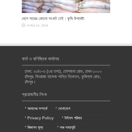
দেশে সারের কোনো সংকট নেই : কৃষি উপদেষ্টা
সেপ্টেম্বর 16, 2024
বার্তা ও বাণিজ্যিক কার্যালয়
ঢাকা: ২৩/৩-এ (৩য় তলা), তোপখানা রোড, ঢাকা-১০০০
চাঁদপুর: ফিরোজা হাফেজ শান্তি নিকেতন, কুমিল্লা রোড,
চাঁদপুর।
প্রয়োজনীয় লিংক
*
আমাদের সম্পর্কে
*
যোগাযোগ
*
Privacy Policy
*
টাইমস পরিবার
*
বিজ্ঞাপন মূল্য
*
লঞ্চ সময়সূচি