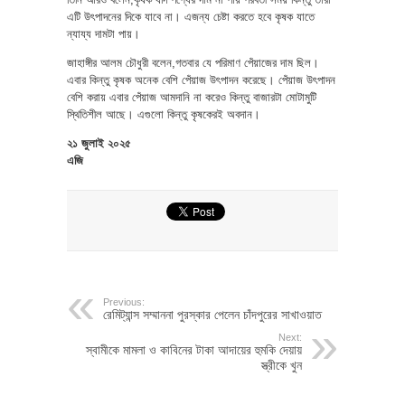
এটি উৎপাদনের দিকে যাবে না। এজন্য চেষ্টা করতে হবে কৃষক যাতে
ন্যায্য দামটা পায়।
জাহাঙ্গীর আলম চৌধুরী বলেন,গতবার যে পরিমাণ পেঁয়াজের দাম ছিল।
এবার কিন্তু কৃষক অনেক বেশি পেঁয়াজ উৎপাদন করেছে। পেঁয়াজ উৎপাদন
বেশি করায় এবার পেঁয়াজ আমদানি না করেও কিন্তু বাজারটা মোটামুটি
স্থিতিশীল আছে। এগুলো কিন্তু কৃষকেরই অবদান।
২১ জুলাই ২০২৫
এজি
Previous:
রেমিট্যান্স সম্মাননা পুরস্কার পেলেন চাঁদপুরের সাখাওয়াত
Next:
স্বামীকে মামলা ও কাবিনের টাকা আদায়ের হুমকি দেয়ায়
স্ত্রীকে খুন