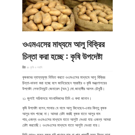
ওএমএসের মাধ্যমে আলু বিক্রির
চিন্তা করা হচ্ছে : কৃষি উপদেষ্টা
in
কৃষি ও গবাদি
কৃষকদের ন্যায্যমূল্য নিশ্চিত করতে ওএমএসের মাধ্যমে আলু বিক্রির
চিন্তা-ভাবনা করা হচ্ছে বলে জানিয়েছেন স্বরাষ্ট্র ও কৃষি মন্ত্রণালয়ের
উপদেষ্টা লেফটেন্যান্ট জেনারেল (অব.) মো.জাহাঙ্গীর আলম চৌধুরী।
২১ জুলাই সচিবালয়ে সাংবাদিকদের তিনি এ কথা জানান।
কৃষি উপদেষ্টা বলেন,গতবার যে দামে আলু কিনেছেন-এবার কিন্তু কৃষক
আলুর দাম পাচ্ছে না। আমরা চেষ্টা করছি কৃষক যাতে আলুর দাম
পায়,এজন্য ওএমএসের মাধ্যমে যাতে আলুটা দেওয়া যায় এজন্য আমরা
চেষ্টা করতেছি। ওএমএসের মাধ্যমে যাতে আলুটা দেওয়া যায়।
তিনি আরও বলেন,কৃষক যদি পণ্যের দাম না পায় পরবর্তী সময় কিন্তু তারা