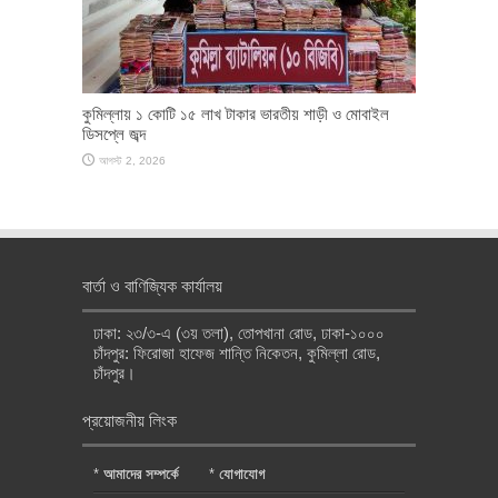
কুমিল্লায় ১ কোটি ১৫ লাখ টাকার ভারতীয় শাড়ী ও মোবাইল
ডিসপ্লে জব্দ
আগস্ট 2, 2026
বার্তা ও বাণিজ্যিক কার্যালয়
ঢাকা: ২৩/৩-এ (৩য় তলা), তোপখানা রোড, ঢাকা-১০০০
চাঁদপুর: ফিরোজা হাফেজ শান্তি নিকেতন, কুমিল্লা রোড,
চাঁদপুর।
প্রয়োজনীয় লিংক
*
আমাদের সম্পর্কে
*
যোগাযোগ