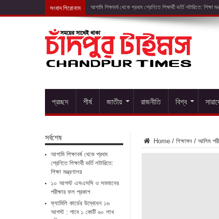
সংবাদ শিরোনাম
১০ আগস্ট এসএসসি
প্রচ্ছদ
শীর্ষ
জাতীয়
রাজনীতি
বিশ্ব
সারা
সর্বশেষ
Home
/
শিক্ষাঙ্গন
/
আলিম পরীক্
আগামি শিক্ষাবর্ষ থেকে প্রথম
শ্রেণিতে শিক্ষার্থী ভর্তি লটারিতে:
শিক্ষা মন্ত্রণালয়
১০ আগস্ট এসএসসি ও সমমানের
পরীক্ষার ফল প্রকাশ
ফ্যামিলি কার্ডের উদ্বোধন ১৬
আগস্ট : পাবে ১ কোটি ৬০ লাখ