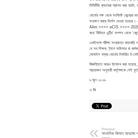
সিসিটিভি ক্যামেরা স্থাপন করা হয়নি
বোর্ডের পক্ষ থেকে সংশ্লিষ্ট কেন্দ্রের ভ
সংরক্ষণ করার নির্দেশ দেওয়া হয়েছ
Alim >>>> eCIS >>>> 2026 সিলেক্
করে ‘বিভিন্ন এন্ট্রি’ অপশন থেকে ‘কে
একইসঙ্গে পরীক্ষা সংক্রান্ত কড়াকড়ি 
যে সব শিক্ষক, ট্যাগ অফিসার বা কর্মকর্ত
মোবাইল নম্বর বোর্ডের নির্ধারি
বিজ্ঞপ্তিতে আরও উল্লেখ করা হয়েছে, প
প্রয়োজন অনুযায়ী কর্তৃপক্ষকে সেই
৯ জুন ২০২৬
এ জি
Previous:
সাংবাদিক জিসান আহমেদ নান