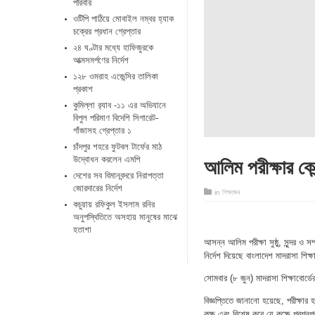
পরিবার
ওটিপি পাঠিয়ে মোবাইল নম্বর হ্যাক
চক্রের প্রধান গ্রেপ্তার
২৪ ঘণ্টার মধ্যে হাফিজুরকে
আত্মসমর্পণের নির্দেশ
১২৮ ওমরাহ এজেন্সির তালিকা
প্রকাশ
কুমিল্লা র‌্যাব -১১ এর অভিযানে
বিপুল পরিমাণ বিদেশি সিগারেট-
গাঁজাসহ গ্রেপ্তার ১
চাঁদপুর শহরে ফুটবল টার্ফের মাঠ
আলিম পরীক্ষার কেন্
উদ্বোধন করলেন এমপি
দেশের সব বিমানবন্দরে নিরাপত্তা
জোরদারের নির্দেশ
in
শিক্ষাঙ্গন
কচুয়ায় রফিকুল ইসলাম রনির
অনুপস্থিতিতে অসহায় মানুষের মাঝে
হতাশা
আসন্ন আলিম পরীক্ষা সুষ্ঠু, সুন্দর ও সম
নির্দেশ দিয়েছে বাংলাদেশ মাদরাসা শিক্ষ
সোমবার (৮ জুন) মাদরাসা শিক্ষাবোর্ডে
বিজ্ঞপ্তিতে জানানো হয়েছে, পরীক্ষার হল
কক্ষ এবং বিশেষ করে যে কক্ষে প্রশ্