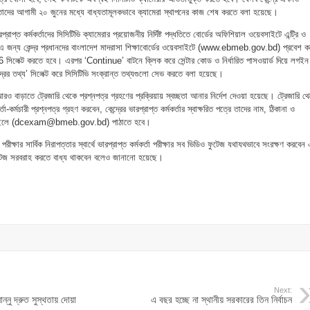
, তাদের আগামী ২০ জুনের মধ্যে বাধ্যতামূলকভাবে ক্যামেরা স্থাপনের কাজ শেষ করতে বলা হয়েছে।
ারপ্রাপ্ত কর্মকর্তাদের সিসিটিভি ক্যামেরার প্রয়োজনীয় নির্দিষ্ট পদ্ধতিতে বোর্ডের অফিশিয়াল ওয়েবসাইটে এন্ট্রি ও
ে। এ জন্য কেন্দ্র প্রধানদের বাংলাদেশ মাদরাসা শিক্ষাবোর্ডের ওয়েবসাইটে (www.ebmeb.gov.bd) প্রবেশ ক
ট করতে হবে। এরপর ‘Continue’ বাটনে ক্লিক করে সেন্টার কোড ও নির্ধারিত পাসওয়ার্ড দিয়ে লগইন
ন্দ্রের তথ্য’ সিলেক্ট করে সিসিটিভি সংক্রান্ত তথ্যগুলো সেভ করতে বলা হয়েছে।
আরও বাড়াতে ট্রেজারি থেকে প্রশ্নপত্র গ্রহণের প্রক্রিয়ায় স্বচ্ছতা আনার নির্দেশ দেওয়া হয়েছে। ট্রেজারি থ
া-কর্মচারী প্রশ্নপত্র গ্রহণ করবেন, কেন্দ্রের ভারপ্রাপ্ত কর্মকর্তার স্বাক্ষরিত পত্রে তাদের নাম, ঠিকানা ও
ত ই-মেইলে (dcexam@bmeb.gov.bd) পাঠাতে হবে।
রীক্ষার সার্বিক নিরাপত্তার স্বার্থে ভারপ্রাপ্ত কর্মকর্তা পরীক্ষার সব ভিডিও ফুটেজ যথাযথভাবে সংরক্ষণ করবেন
 ফুটেজ সরবরাহ করতে বাধ্য থাকবেন বলেও জানানো হয়েছে।
Next:
্নু দ্রুত সুস্থতায় দোয়া
এ বছর হচ্ছে না স্থানীয় সরকারের তিন নির্বাচন