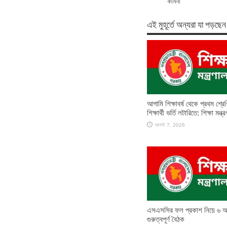
কামনা
এই মুহূর্তে অন্যরা যা পড়ছেন
আগামি শিক্ষাবর্ষ থেকে প্রথম শ্রে
শিক্ষার্থী ভর্তি লটারিতে: শিক্ষা মন্ত
আগস্ট 7, 2026
এসএসসির ফল প্রকাশ নিয়ে ৬ আ
গুরুত্বপূর্ণ বৈঠক