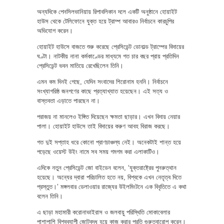
অন্যদিকে পেনসিলভানিয়ায় রিপাবলিকান দলে একটি অনুষ্ঠানে হোয়াইট
হাউস থেকে টেলিফোনে যুক্ত হয়ে ট্রাম্প আবারও নির্বাচনে কারচুপির
অভিযোগ করেন।
হোয়াইট হাউসে বাজতে শুরু করেছে প্রেসিডেন্ট ডোনাল্ড ট্রাম্পের বিদায়ের
ঘণ্টা। নাটকীয় নানা কর্মকাণ্ডের মাধ্যমে গত চার বছর প্রায় প্রতিদিন
প্রেসিডেন্ট ভবন মাতিয়ে রেখেছিলেন তিনি।
এমন কম দিনই গেছে, যেদিন সংবাদের শিরোনাম হননি। নির্বাচনে
সংখ্যাগরিষ্ঠ জনগণের কাছে প্রত্যাখ্যাত হয়েছেন। এই সত্য ও
বাস্তবতা এড়াতে পারছেন না।
পরাজয় না মানলেও ইঙ্গিত দিয়েছেন ক্ষমতা ছাড়ার। এখন বিদায় নেয়ার
পালা। হোয়াইট হাউসে তাই বিদায়ের করুণ আবহ বিরাজ করছে।
গত দুই সপ্তাহ ধরে কোনো প্রাণচাঞ্চল্য নেই। অনেকটাই শান্ত হয়ে
পড়েছে ওয়েস্ট উইং নামে সব সময় গমগম করা এলাকাটিও।
এদিকে নতুন প্রেসিডেন্ট জো বাইডেন বলেন, ‘যুক্তরাষ্ট্রের পুনরুত্থান
হয়েছে। অন্যের দ্বারা পরিচালিত হতে নয়, বিশ্বকে এখন নেতৃত্ব দিতে
প্রস্তুত।’ মঙ্গলবার ডেলাওয়ার রাজ্যের উইলমিংটনে এক বিবৃতিতে এ কথা
বলেন তিনি।
এ ছাড়া মহামারী করোনাভাইরাস ও জলবায়ু পরিস্থিতি মোকাবেলার
পাশাপাশি বিশ্বব্যাপী জোটবদ্ধ হয়ে কাজ করার প্রতি গুরুত্বারোপ করেন।