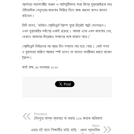
প্রশান্ত মহাসাগরীয় অঞ্চল ও আটলান্টিকসহ সারা বিশ্বে যুক্তরাষ্ট্রকে তার
ঐতিহাসিক নেতৃত্বের জায়গায় ফিরিয়ে নিতে কাজ করবেন বলেও জানান
বাইডেন।
তিনি বলেন, ‘বর্তমান প্রেসিডেন্ট ট্রাম্প পুরো চিত্রটা পাল্টে ফেলেছেন।
এখন যুক্তরাষ্ট্র সর্বাগ্রে একাই রয়েছে। আমরা একে এমন জায়গায় নেব,
যেখানে আমাদের মিত্ররাও সম্মানের সঙ্গে থাকতে পারে।’
প্রেসিডেন্ট নির্বাচনের পর প্রায় তিন সপ্তাহ পার হয়ে গেছে। ভোট গণনা
ও বুথফেরত জরিপে পরাজয় স্পষ্ট হলেও তা মানতে অস্বীকার করতে থাকেন
ট্রাম্প।
বার্তা কক্ষ,২৬ নভেম্বর ২০২০
Previous:
চাঁদপুরে মাস্ক ব্যবহার না করায় ১১৯ জনকে জরিমানা
Next:
এবার বই যাবে শিক্ষার্থীর বাড়ি বাড়ি : জেলা প্রাথমিক