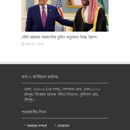
সৌদি আরবকে পারমাণবিক চুক্তি অনুমোদন দিচ্ছে ট্রাম্প
জুলাই 22, 2026
বার্তা ও বাণিজ্যিক কার্যালয়
ঢাকা: ২৩/৩-এ (৩য় তলা), তোপখানা রোড, ঢাকা-১০০০
চাঁদপুর: ফিরোজা হাফেজ শান্তি নিকেতন, কুমিল্লা রোড,
চাঁদপুর।
প্রয়োজনীয় লিংক
*
আমাদের সম্পর্কে
*
যোগাযোগ