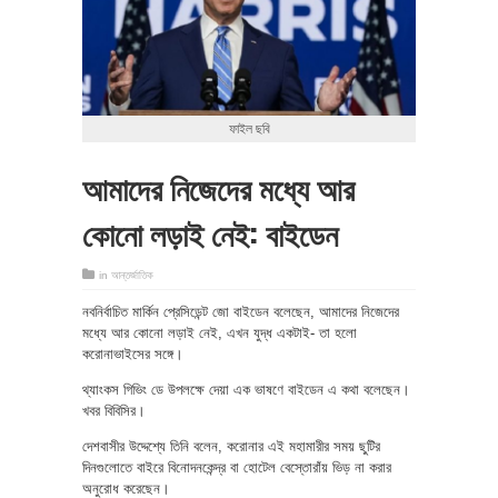
ফাইল ছবি
আমাদের নিজেদের মধ্যে আর
কোনো লড়াই নেই: বাইডেন
in
আন্তর্জাতিক
নবনির্বাচিত মার্কিন প্রেসিডেন্ট জো বাইডেন বলেছেন, আমাদের নিজেদের
মধ্যে আর কোনো লড়াই নেই, এখন যুদ্ধ একটাই- তা হলো
করোনাভাইসের সঙ্গে।
থ্যাংকস গিভিং ডে উপলক্ষে দেয়া এক ভাষণে বাইডেন এ কথা বলেছেন।
খবর বিবিসির।
দেশবাসীর উদ্দেশ্যে তিনি বলেন, করোনার এই মহামারীর সময় ছুটির
দিনগুলোতে বাইরে বিনোদনকেন্দ্র বা হোটেল বেস্তোরাঁয় ভিড় না করার
অনুরোধ করেছেন।