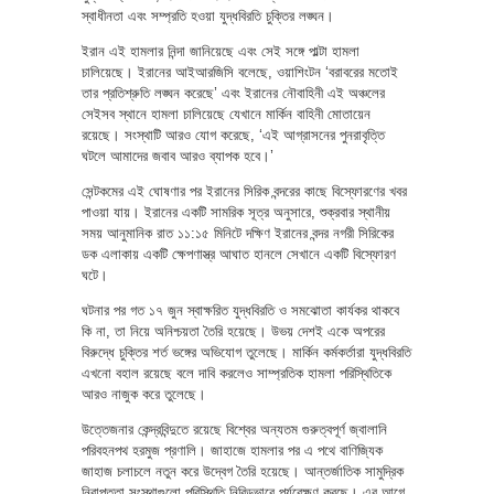
স্বাধীনতা এবং সম্প্রতি হওয়া যুদ্ধবিরতি চুক্তির লঙ্ঘন।
ইরান এই হামলার নিন্দা জানিয়েছে এবং সেই সঙ্গে পাল্টা হামলা
চালিয়েছে। ইরানের আইআরজিসি বলেছে, ওয়াশিংটন ‘বরাবরের মতোই
তার প্রতিশ্রুতি লঙ্ঘন করেছে’ এবং ইরানের নৌবাহিনী এই অঞ্চলের
সেইসব স্থানে হামলা চালিয়েছে যেখানে মার্কিন বাহিনী মোতায়েন
রয়েছে। সংস্থাটি আরও যোগ করেছে, ‘এই আগ্রাসনের পুনরাবৃত্তি
ঘটলে আমাদের জবাব আরও ব্যাপক হবে।’
সেন্টকমের এই ঘোষণার পর ইরানের সিরিক বন্দরের কাছে বিস্ফোরণের খবর
পাওয়া যায়। ইরানের একটি সামরিক সূত্র অনুসারে, শুক্রবার স্থানীয়
সময় আনুমানিক রাত ১১:১৫ মিনিটে দক্ষিণ ইরানের বন্দর নগরী সিরিকের
ডক এলাকায় একটি ক্ষেপণাস্ত্র আঘাত হানলে সেখানে একটি বিস্ফোরণ
ঘটে।
ঘটনার পর গত ১৭ জুন স্বাক্ষরিত যুদ্ধবিরতি ও সমঝোতা কার্যকর থাকবে
কি না, তা নিয়ে অনিশ্চয়তা তৈরি হয়েছে। উভয় দেশই একে অপরের
বিরুদ্ধে চুক্তির শর্ত ভঙ্গের অভিযোগ তুলেছে। মার্কিন কর্মকর্তারা যুদ্ধবিরতি
এখনো বহাল রয়েছে বলে দাবি করলেও সাম্প্রতিক হামলা পরিস্থিতিকে
আরও নাজুক করে তুলেছে।
উত্তেজনার কেন্দ্রবিন্দুতে রয়েছে বিশ্বের অন্যতম গুরুত্বপূর্ণ জ্বালানি
পরিবহনপথ হরমুজ প্রণালি। জাহাজে হামলার পর এ পথে বাণিজ্যিক
জাহাজ চলাচলে নতুন করে উদ্বেগ তৈরি হয়েছে। আন্তর্জাতিক সামুদ্রিক
নিরাপত্তা সংস্থাগুলো পরিস্থিতি নিবিড়ভাবে পর্যবেক্ষণ করছে। এর আগে