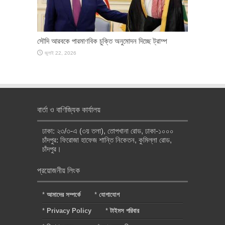
সৌদি আরবকে পারমাণবিক চুক্তি অনুমোদন দিচ্ছে ট্রাম্প
জুলাই 22, 2026
বার্তা ও বাণিজ্যিক কার্যালয়
ঢাকা: ২৩/৩-এ (৩য় তলা), তোপখানা রোড, ঢাকা-১০০০
চাঁদপুর: ফিরোজা হাফেজ শান্তি নিকেতন, কুমিল্লা রোড,
চাঁদপুর।
প্রয়োজনীয় লিংক
*
আমাদের সম্পর্কে
*
যোগাযোগ
*
Privacy Policy
*
টাইমস পরিবার