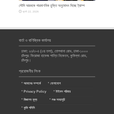
সৌদি আরবকে পারমাণবিক চুক্তি অনুমোদন দিচ্ছে ট্রাম্প
জুলাই 22, 2026
বার্তা ও বাণিজ্যিক কার্যালয়
ঢাকা: ২৩/৩-এ (৩য় তলা), তোপখানা রোড, ঢাকা-১০০০
চাঁদপুর: ফিরোজা হাফেজ শান্তি নিকেতন, কুমিল্লা রোড,
চাঁদপুর।
প্রয়োজনীয় লিংক
*
আমাদের সম্পর্কে
*
যোগাযোগ
*
Privacy Policy
*
টাইমস পরিবার
*
বিজ্ঞাপন মূল্য
*
লঞ্চ সময়সূচি
*
কুকি পলিসি