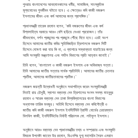
পুনরায় বাংলাদেশের আবহমানকালের ধর্মীয়, সামাজিক, সাংস্কৃতিক
মূল্যবোধের পুনর্জীবন ঘটাতে হবে। এ ক্ষেত্রেও কবি কাজী নজরুল
ইসলামের জীবন এবং কর্ম আমাদের জন্য প্রাসঙ্গিক।’
প্রধানমন্ত্রী তারেক রহমান বলেন, ‘কবি নজরুলের জীবন এবং কর্ম
বিশ্বসাহিত্য দরবারে আরও বেশি ছড়িয়ে দেওয়া প্রয়োজন। তাঁর
জীবনবোধ, দর্শন প্রজন্মের পর প্রজন্মে পৌঁছে দিতে হবে। এরই অংশ
হিসেবে আমাদের জাতীয় কবির স্মৃতিবিজড়িত ত্রিশালকে নজরুল সিটি
হিসেবে ঘোষণা করা যায় কি না, এ ব্যাপারে সম্ভাব্যতা যাচাইয়ের জন্য
আমি সংস্কৃতি মন্ত্রণালয় এবং পর্যটন বিভাগের প্রতি আহ্বান জানাই।’
তিনি বলেন, ‘বাংলাদেশ ও কাজী নজরুল ইসলাম এক অবিভাজ্য সত্তা।
তিনি আমাদের জাতীয় সত্তার সার্থক প্রতিনিধি। আমাদের জাতীয় চেতনার
প্রতীক, আমাদের জাতীয়তাবাদের প্রতীক।’
নজরুল জয়ন্তী উদ্বোধনী অনুষ্ঠানে সভাপতিত্ব করেন সংস্কৃতিমন্ত্রী
নিতাই রায় চৌধুরী, স্বাগত বক্তব্য দেন ত্রিশালের সংসদ সদস্য মাহবুবুর
রহমান ও স্মারক বক্তব্য দেন ঢাকা বিশ্ববিদ্যালয়ের বাংলা বিভাগের
অধ্যাপক তারিক মনজুর। অতিথি হিসেবে বক্তব্য দেন কবিপৌত্রী ও
জাতীয় কবি কাজী নজরুল ইসলাম ইনস্টিটিউট ট্রাস্টি বোর্ডের চেয়ারম্যান
খিলখিল কাজী, ইনস্টিটিউটের নির্বাহী পরিচালক মো. লতিফুল ইসলাম।
অনুষ্ঠানে আরও বক্তব্য দেন প্রধানমন্ত্রীর তথ্য ও সম্প্রচার এবং সংস্কৃতি
বিষয়ক উপদেষ্টা জাহেদ উর রহমান, বিএনপির যুগ্ম মহাসচিব সৈয়দ এমরান