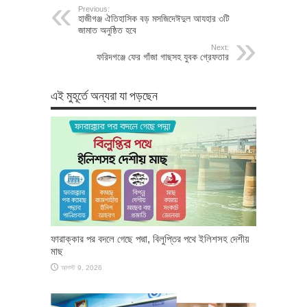
Previous:
হাজীগঞ্জ ঐতিহাসিক বড় মসজিদেঈদুল আযহার ৩টি
জামাত অনুষ্ঠিত হবে
Next:
ফরিদগঞ্জে ফের গাঁজা গাছসহ যুবক গ্রেফতার
এই মুহূর্তে অন্যরা যা পড়ছেন
ফারাক্কার পর বদলে গেছে পদ্মা, বিলুপ্তির পথে ইলিশসহ দেশীয়
মাছ
আগস্ট 9, 2026