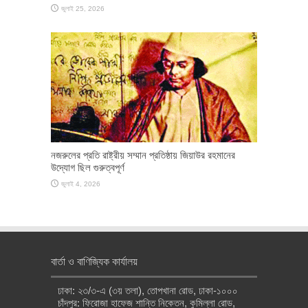
জুলাই 25, 2026
নজরুলের প্রতি রাষ্ট্রীয় সম্মান প্রতিষ্ঠায় জিয়াউর রহমানের
উদ্যোগ ছিল গুরুত্বপূর্ণ
জুলাই 4, 2026
বার্তা ও বাণিজ্যিক কার্যালয়
ঢাকা: ২৩/৩-এ (৩য় তলা), তোপখানা রোড, ঢাকা-১০০০
চাঁদপুর: ফিরোজা হাফেজ শান্তি নিকেতন, কুমিল্লা রোড,