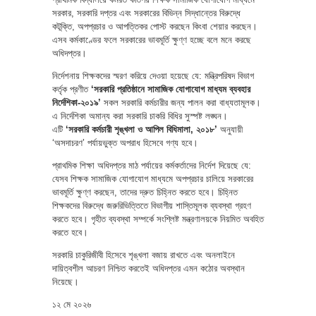
সরকার, সরকারি দপ্তর এবং সরকারের বিভিন্ন সিদ্ধান্তের বিরুদ্ধে
কটূক্তি, অপপ্রচার ও আপত্তিকর পোস্ট করছেন কিংবা শেয়ার করছেন।
এসব কর্মকাণ্ডের ফলে সরকারের ভাবমূর্তি ক্ষুণ্ণ হচ্ছে বলে মনে করছে
অধিদপ্তর।
নির্দেশনায় শিক্ষকদের স্মরণ করিয়ে দেওয়া হয়েছে যে: মন্ত্রিপরিষদ বিভাগ
কর্তৃক প্রণীত
‘সরকারি প্রতিষ্ঠানে সামাজিক যোগাযোগ মাধ্যম ব্যবহার
নির্দেশিকা-২০১৯’
সকল সরকারি কর্মচারীর জন্য পালন করা বাধ্যতামূলক।
এ নির্দেশিকা অমান্য করা সরকারি চাকরি বিধির সুস্পষ্ট লঙ্ঘন।
এটি
‘সরকারি কর্মচারী শৃঙ্খলা ও আপিল বিধিমালা, ২০১৮’
অনুযায়ী
‘অসদাচরণ’ পর্যায়ভুক্ত অপরাধ হিসেবে গণ্য হবে।
প্রাথমিক শিক্ষা অধিদপ্তর মাঠ পর্যায়ের কর্মকর্তাদের নির্দেশ দিয়েছে যে:
যেসব শিক্ষক সামাজিক যোগাযোগ মাধ্যমে অপপ্রচার চালিয়ে সরকারের
ভাবমূর্তি ক্ষুণ্ণ করছেন, তাদের দ্রুত চিহ্নিত করতে হবে। চিহ্নিত
শিক্ষকদের বিরুদ্ধে জরুরিভিত্তিতে বিভাগীয় শাস্তিমূলক ব্যবস্থা গ্রহণ
করতে হবে। গৃহীত ব্যবস্থা সম্পর্কে সংশ্লিষ্ট মন্ত্রণালয়কে নিয়মিত অবহিত
করতে হবে।
সরকারি চাকুরিজীবী হিসেবে শৃঙ্খলা বজায় রাখতে এবং অনলাইনে
দায়িত্বশীল আচরণ নিশ্চিত করতেই অধিদপ্তর এমন কঠোর অবস্থান
নিয়েছে।
১২ মে ২০২৬